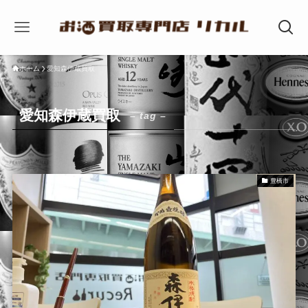
ホーム
愛知森伊蔵買取
愛知森伊蔵買取
– tag –
豊橋市