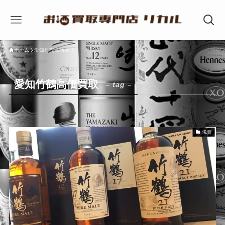
ホーム
愛知竹鶴高価買取
愛知竹鶴高価買取
– tag –
滋賀