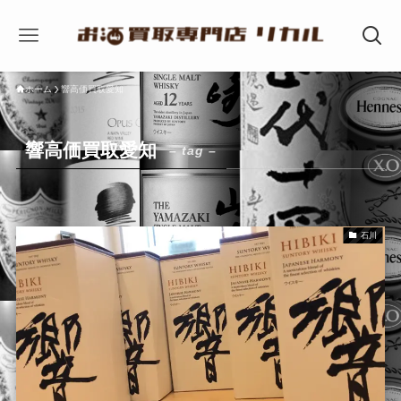
ホーム
響高価買取愛知
響高価買取愛知
– tag –
石川