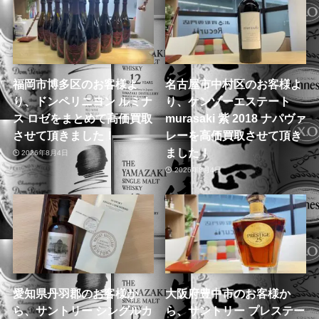
福岡市博多区のお客様よ
名古屋市中村区のお客様よ
り、ドンペリニヨン ルミナ
り、ケンゾーエステート
ス ロゼをまとめて高価買取
murasaki 紫 2018 ナパヴァ
させて頂きました！
レーを高価買取させて頂き
ました！
2026年8月4日
2026年8月4日
愛知県丹羽郡のお客様か
大阪府豊中市のお客様か
ら、サントリー シングルカ
ら、サントリー プレステー