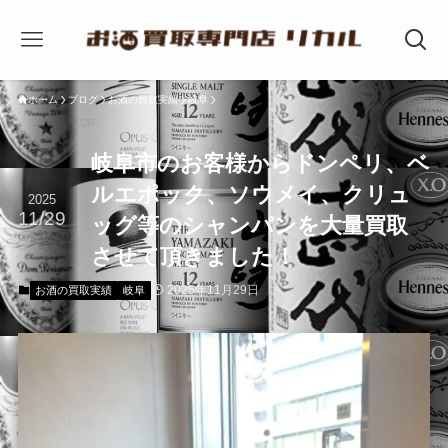
ホーム
ブログ
お酒の買取実績
岐阜
岐阜市のお客様からドンペリ、ベ
ルエポック、ソウメイ、クリュ
2025
11/29
ッグ等のシャンパンを大量買取
させて頂きました！
2025年11月29日
お酒の買取実績
岐阜