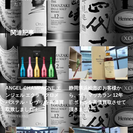
した！
た！
関連記事
ANGEL CHAMPAGNE エ
静岡県浜松市のお客様か
ンジェル エクラ・クロメ
ら、ザ・マッカラン 12年
パステル・レヴリ を高価買
旧ボトルを高価買取させて
取致しました！
頂きました！
2026年8月5日
2026年8月4日