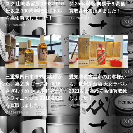
スク 山崎蒸留所 1993-2010
ジ 25年 特級 向獅子を高価
松坂屋 100周年記念ボトル
買取させて頂きました！
を高価買取しました！
2026年8月4日
2026年8月4日
三重県四日市市のお客様か
愛知県名古屋市のお客様か
ら、嘉之助 ゴースト ＃16
ら、貴州茅台酒 天女ラベル
さぎむすめ シャルドネカス
2021をまとめて高価買取致
クフィニッシュ 2018-2022
しました！
を買取しました！
2026年8月4日
2026年8月4日