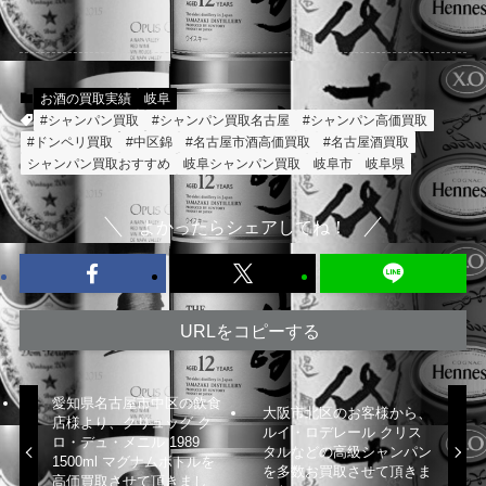
お酒の買取実績
岐阜
#シャンパン買取
#シャンパン買取名古屋
#シャンパン高価買取
#ドンペリ買取
#中区錦
#名古屋市酒高価買取
#名古屋酒買取
シャンパン買取おすすめ
岐阜シャンパン買取
岐阜市
岐阜県
よかったらシェアしてね！
URLをコピーする
愛知県名古屋市中区の飲食
大阪市北区のお客様から、
店様より、クリュッグ ク
ルイ・ロデレール クリス
ロ・デュ・メニル 1989
タルなどの高級シャンパン
1500ml マグナムボトルを
を多数お買取させて頂きま
高価買取させて頂きまし