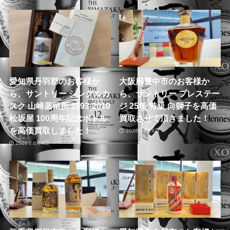
愛知県丹羽郡のお客様か
大阪府豊中市のお客様か
ら、サントリー シングルカ
ら、サントリー プレステー
スク 山崎蒸留所 1993-2010
ジ 25年 特級 向獅子を高価
松坂屋 100周年記念ボトル
買取させて頂きました！
を高価買取しました！
2026年8月4日
2026年8月4日