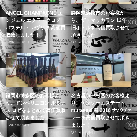
ANGEL CHAMPAGNE エ
静岡県浜松市のお客様か
ンジェル エクラ・クロメ
ら、ザ・マッカラン 12年
パステル・レヴリ を高価買
旧ボトルを高価買取させて
取致しました！
頂きました！
2026年8月5日
2026年8月4日
福岡市博多区のお客様よ
名古屋市中村区のお客様よ
り、ドンペリニヨン ルミナ
り、ケンゾーエステート
ス ロゼをまとめて高価買取
murasaki 紫 2018 ナパヴァ
させて頂きました！
レーを高価買取させて頂き
ました！
2026年8月4日
2026年8月4日