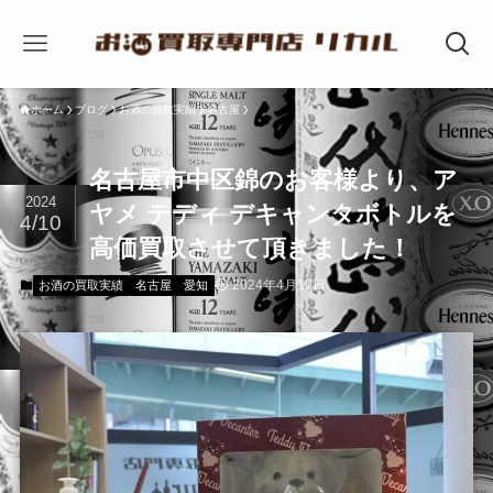
ホーム
ブログ
お酒の買取実績
名古屋
名古屋市中区錦のお客様より、ア
2024
ヤメ テディ デキャンタボトルを
4/10
高価買取させて頂きました！
2024年4月10日
お酒の買取実績
名古屋
愛知