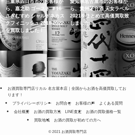
三重県四日市市のお客様か
愛知県名古屋市のお客様か
ら、嘉之助 ゴースト ＃16
ら、貴州茅台酒 天女ラベル
さぎむすめ シャルドネカス
2021をまとめて高価買取致
クフィニッシュ 2018-2022
しました！
を買取しました！
2026年8月4日
2026年8月4日
お酒買取専門店リカル 名古屋本店｜全国からお酒を高価買取してお
ります！
プライバシーポリシー
お問合せ
お客様の声
よくある質問
会社概要
お酒の買取方法
LINE査定
お酒の買取価格一覧
買取地域
お酒の買取が初めての方へ
©
2021 お酒買取専門店