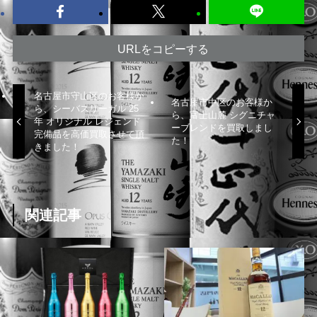
URLをコピーする
名古屋市守山区のお客様か
名古屋市中区のお客様か
ら、シーバスリーガル 25
ら、富士山麓 シグニチャ
年 オリジナル レジェンド
ーブレンドを買取しまし
完備品を高価買取させて頂
た！
きました！
関連記事