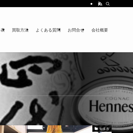
格表
買取方法
よくある質問
お問合せ
会社概要
知多市