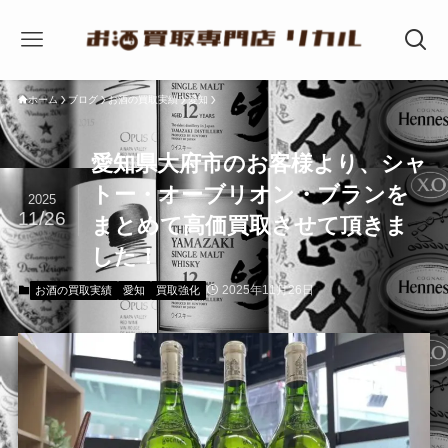
ホーム
ブログ
お酒の買取実績
愛知
愛知県大府市のお客様より、シャ
トー・オーブリオン・ブランを
2025
11/26
まとめて高価買取させて頂きま
した！
2025年11月26日
お酒の買取実績
愛知
買取強化