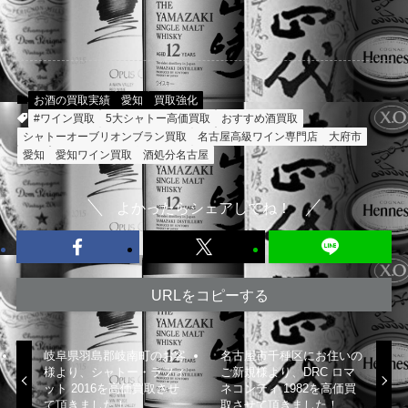
お酒の買取実績
愛知
買取強化
#ワイン買取
5大シャトー高価買取
おすすめ酒買取
シャトーオーブリオンブラン買取
名古屋高級ワイン専門店
大府市
愛知
愛知ワイン買取
酒処分名古屋
よかったらシェアしてね！
URLをコピーする
岐阜県羽島郡岐南町のお客
名古屋市千種区にお住いの
様より、シャトー・ラフィ
ご新規様より、DRC ロマ
ット 2016を高価買取させ
ネコンティ 1982を高価買
て頂きました！
取させて頂きました！