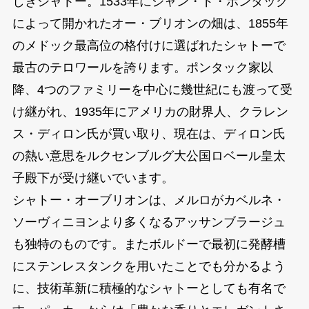
しきシャトー。1533年にジャン・ド・ポンタック
によって開かれたオー・ブリオンの畑は、1855年
のメドック最高位の格付けに選ばれたシャトーで
最古のテロワールを誇ります。ポンタック家以
降、4つのファミリーを中心に幾世紀にも渡って受
け継がれ、1935年にアメリカの財界人、クラレン
ス・ディロン氏が買い取り、現在は、ディロン氏
の熱い意思をルクセンブルグ大公国ロベール皇太
子殿下が受け継いでいます。
シャトー・オーブリオンは、メルロがカベルネ・
ソーヴィニヨンより多くなるアッサンブラージュ
も独特のものです。またボルドーで最初に発酵槽
にステンレスタンクを用いたことでも分かるよう
に、技術革新に積極的なシャトーとしても有名で