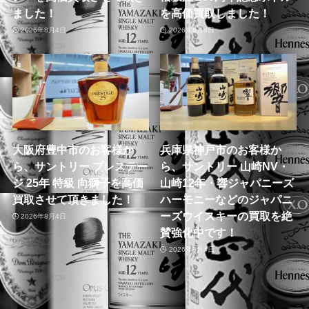
ました！
を高価買取しました！
2026年8月4日
2026年8月4日
大阪府豊中市のお客様か
兵庫県神戸市のお客様か
ら、サントリー プレステー
ら、サントリー 山崎NV・
ジ 25年 特級 向獅子を高価
山崎12年・響ジャパニーズ
買取させて頂きました！
ハーモニーなどのジャパニ
ーズウイスキーの買取を絶
2026年8月4日
賛強化中です！
2026年8月4日