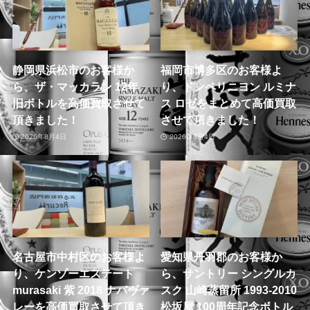
静岡県浜松市のお客様か
福岡市博多区のお客様よ
ら、ザ・マッカラン 12年
り、ドンペリニヨン ルミナ
旧ボトルを高価買取させて
ス ロゼをまとめて高価買取
頂きました！
させて頂きました！
2026年8月4日
2026年8月4日
名古屋市中村区のお客様よ
愛知県丹羽郡のお客様か
り、ケンゾーエステート
ら、サントリー シングルカ
murasaki 紫 2018 ナパヴァ
スク 山崎蒸留所 1993-2010
レーを高価買取させて頂き
松坂屋 100周年記念ボトル