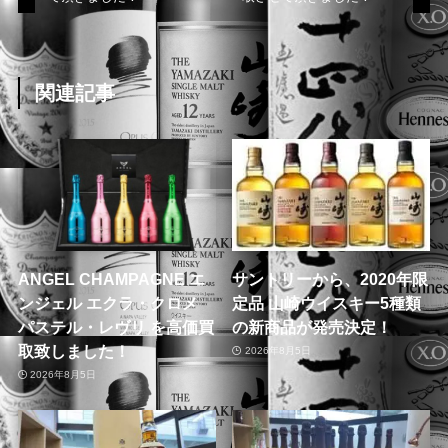
関連記事
ANGEL CHAMPAGNE エ
サントリーから、2020年限
ンジェル エクラ・クロメ
定品 山崎ウイスキー5種類
パステル・レヴリ を高価買
の新商品が発売決定！
取致しました！
2026年8月5日
2026年8月5日