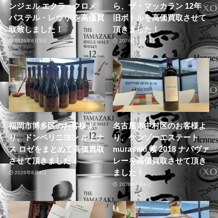
ンジェル エクラ・クロメ
ら、ザ・マッカラン 12年
パステル・レヴリ を高価買
旧ボトルを高価買取させて
取致しました！
頂きました！
2026年8月5日
2026年8月4日
福岡市博多区のお客様よ
名古屋市中村区のお客様よ
り、ドンペリニヨン ルミナ
り、ケンゾーエステート
ス ロゼをまとめて高価買取
murasaki 紫 2018 ナパヴァ
させて頂きました！
レーを高価買取させて頂き
ました！
2026年8月4日
2026年8月4日