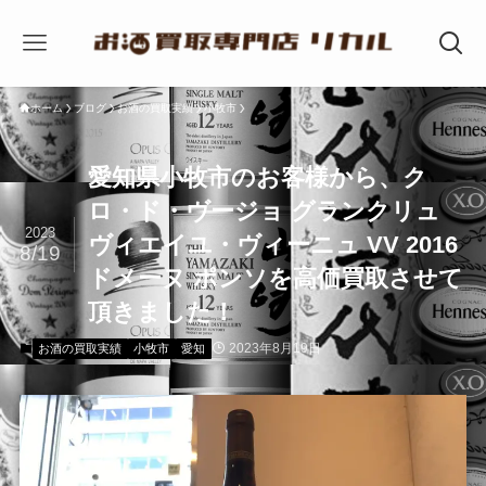
ホーム
ブログ
お酒の買取実績
小牧市
愛知県小牧市のお客様から、ク
ロ・ド・ヴージョ グランクリュ
2023
ヴィエイユ・ヴィーニュ VV 2016
8/19
ドメーヌ ポンソを高価買取させて
頂きました！
2023年8月19日
お酒の買取実績
小牧市
愛知