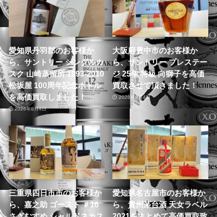
愛知県丹羽郡のお客様か
大阪府豊中市のお客様か
ら、サントリー シングルカ
ら、サントリー プレステー
スク 山崎蒸留所 1993-2010
ジ 25年 特級 向獅子を高価
松坂屋 100周年記念ボトル
買取させて頂きました！
を高価買取しました！
2026年8月4日
2026年8月4日
三重県四日市市のお客様か
愛知県名古屋市のお客様か
ら、嘉之助 ゴースト ＃16
ら、貴州茅台酒 天女ラベル
さぎむすめ シャルドネカス
2021をまとめて高価買取致