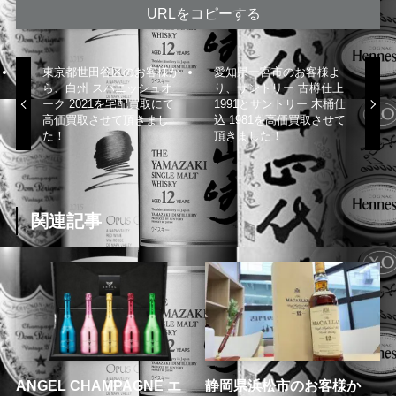
URLをコピーする
東京都世田谷区のお客様か
愛知県一宮市のお客様よ
ら、白州 スパニッシュオ
り、サントリー 古樽仕上
ーク 2021を宅配買取にて
1991とサントリー 木桶仕
高価買取させて頂きまし
込 1981を高価買取させて
た！
頂きました！
関連記事
ANGEL CHAMPAGNE エ
静岡県浜松市のお客様か