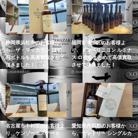
静岡県浜松市のお客様か
福岡市博多区のお客様よ
ら、ザ・マッカラン 12年
り、ドンペリニヨン ルミナ
旧ボトルを高価買取させて
ス ロゼをまとめて高価買取
頂きました！
させて頂きました！
2026年8月4日
2026年8月4日
名古屋市中村区のお客様よ
愛知県丹羽郡のお客様か
り、ケンゾーエステート
ら、サントリー シングルカ