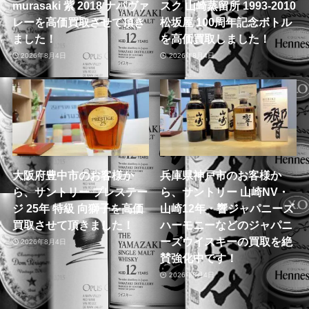
murasaki 紫 2018 ナパヴァ
スク 山崎蒸留所 1993-2010
レーを高価買取させて頂き
松坂屋 100周年記念ボトル
ました！
を高価買取しました！
2026年8月4日
2026年8月4日
大阪府豊中市のお客様か
兵庫県神戸市のお客様か
ら、サントリー プレステー
ら、サントリー 山崎NV・
ジ 25年 特級 向獅子を高価
山崎12年・響ジャパニーズ
買取させて頂きました！
ハーモニーなどのジャパニ
ーズウイスキーの買取を絶
2026年8月4日
賛強化中です！
2026年8月4日