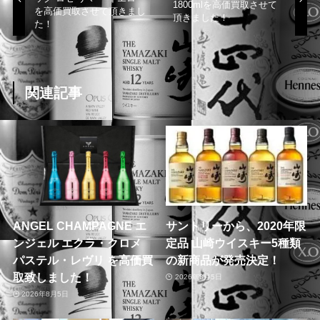
1800mlを高価買取させて
を高価買取させて頂きまし
頂きました！
た！
関連記事
ANGEL CHAMPAGNE エ
サントリーから、2020年限
ンジェル エクラ・クロメ
定品 山崎ウイスキー5種類
パステル・レヴリ を高価買
の新商品が発売決定！
取致しました！
2026年8月5日
2026年8月5日