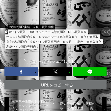
お酒の買取実績
奈良
買取強化
#ワイン買取
DRCリシュブール高価買取
DRC買取奈良
オススメ酒買取店奈良
ロマネコンティ高価買取奈良
奈良お酒買取
奈良お酒買取店
奈良ワイン買取専門店
奈良県
生駒市
酒処分奈良
高級ワイン買取専門店
よかったらシェアしてね！
URLをコピーする
三重県松阪市のお客様よ
愛知県一宮市のお客様か
り、エンジェル ドゥミセ
ら、十四代 七垂二十貫
ック ロゼ サマー イエロー