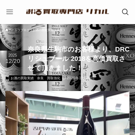
ホーム
ブログ
お酒の買取実績
奈良
奈良県生駒市のお客様より、DRC
2025
リシュブール 2018を高価買取さ
12/20
せて頂きました！
2025年12月20日
お酒の買取実績
奈良
買取強化