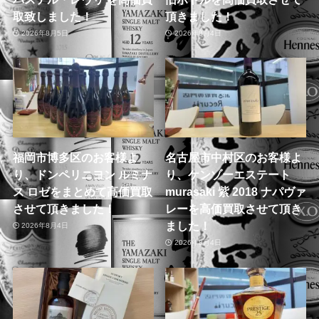
取致しました！
頂きました！
2026年8月5日
2026年8月4日
福岡市博多区のお客様よ
名古屋市中村区のお客様よ
り、ドンペリニヨン ルミナ
り、ケンゾーエステート
ス ロゼをまとめて高価買取
murasaki 紫 2018 ナパヴァ
させて頂きました！
レーを高価買取させて頂き
ました！
2026年8月4日
2026年8月4日