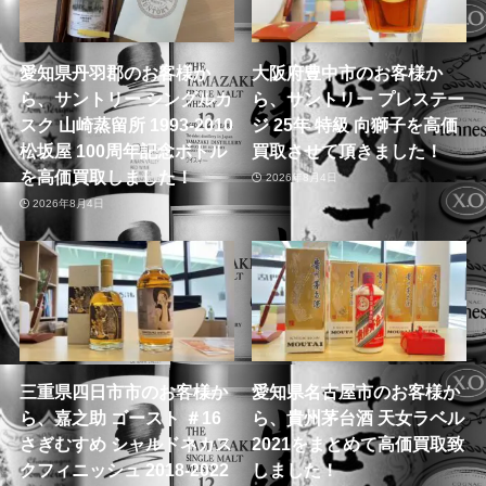
愛知県丹羽郡のお客様か
大阪府豊中市のお客様か
ら、サントリー シングルカ
ら、サントリー プレステー
スク 山崎蒸留所 1993-2010
ジ 25年 特級 向獅子を高価
松坂屋 100周年記念ボトル
買取させて頂きました！
を高価買取しました！
2026年8月4日
2026年8月4日
三重県四日市市のお客様か
愛知県名古屋市のお客様か
ら、嘉之助 ゴースト ＃16
ら、貴州茅台酒 天女ラベル
さぎむすめ シャルドネカス
2021をまとめて高価買取致
クフィニッシュ 2018-2022
しました！