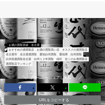
お酒の買取実績
名古屋
おすすめの酒買取店
お酒の買取高い店
オススメの酒買取店
名古屋市
名古屋酒買取
愛知白州買取
愛知県
白州買取
白州高価買取名古屋
白州１２年買取
緑区
近くのお酒買取店
酒買取店ランキング
よかったらシェアしてね！
URLをコピーする