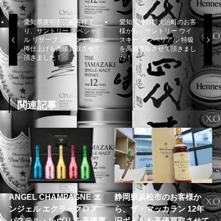
愛知県豊明市のお客様よ
愛知県海部郡大治町のお客
り、サントリー スペシャ
様から、サントリー ウイ
ル リザーブ 10年 シェリー
スキー インペリアル 特級
樽仕上げを高価買取させて
を高価買取させて頂きまし
頂きました！
た！
関連記事
ANGEL CHAMPAGNE エ
静岡県浜松市のお客様か
ンジェル エクラ・クロメ
ら、ザ・マッカラン 12年
パステル・レヴリ を高価買
旧ボトルを高価買取させて