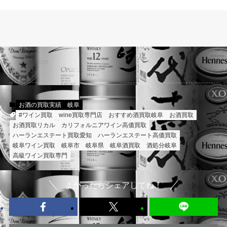
お酒の買取実績
岐阜
#ワイン買取
wine買取専門店
おすすめ酒買取岐阜
お酒買取
お酒買取リカル
カリフォルニアワイン高価買取
ハーランエステート買取愛知
ハーランエステート高価買取
岐阜ワイン買取
岐阜市
岐阜県
岐阜酒買取
酒処分岐阜
高級ワイン買取専門
よかったらシェアしてね！