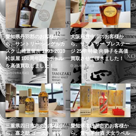
愛知県丹羽郡のお客様か
大阪府豊中市のお客様か
ら、サントリー シングルカ
ら、サントリー プレステー
スク 山崎蒸留所 1993-2010
ジ 25年 特級 向獅子を高価
松坂屋 100周年記念ボトル
買取させて頂きました！
を高価買取しました！
2026年8月4日
2026年8月4日
三重県四日市市のお客様か
愛知県名古屋市のお客様か
ら、嘉之助 ゴースト ＃16
ら、貴州茅台酒 天女ラベル