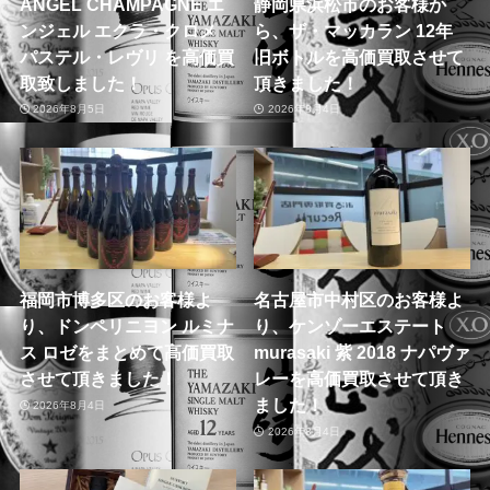
ANGEL CHAMPAGNE エ
静岡県浜松市のお客様か
ンジェル エクラ・クロメ
ら、ザ・マッカラン 12年
パステル・レヴリ を高価買
旧ボトルを高価買取させて
取致しました！
頂きました！
2026年8月5日
2026年8月4日
福岡市博多区のお客様よ
名古屋市中村区のお客様よ
り、ドンペリニヨン ルミナ
り、ケンゾーエステート
ス ロゼをまとめて高価買取
murasaki 紫 2018 ナパヴァ
させて頂きました！
レーを高価買取させて頂き
ました！
2026年8月4日
2026年8月4日