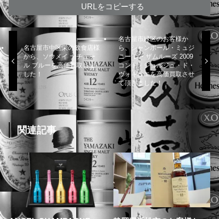
URLをコピーする
名古屋市緑区のお客様か
名古屋市中区栄の飲食店様
ら、シャンボール・ミュジ
から、ソウメイ ナチュー
ニー レ・ザムルーズ 2009
ル ブルーを高価買取しま
コント・ジョルジュ・ド・
した！
ヴォギュエを高価買取させ
て頂きました！
関連記事