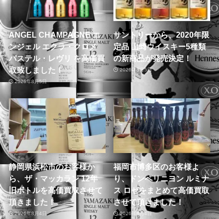
ANGEL CHAMPAGNE エ
サントリーから、2020年限
ンジェル エクラ・クロメ
定品 山崎ウイスキー5種類
パステル・レヴリ を高価買
の新商品が発売決定！
取致しました！
2026年8月5日
2026年8月5日
静岡県浜松市のお客様か
福岡市博多区のお客様よ
ら、ザ・マッカラン 12年
り、ドンペリニヨン ルミナ
旧ボトルを高価買取させて
ス ロゼをまとめて高価買取
頂きました！
させて頂きました！
2026年8月4日
2026年8月4日