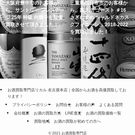
大阪府豊中市のお客様か
三重県四日市市のお客様か
ら、サントリー プレステー
ら、嘉之助 ゴースト ＃16
ジ 25年 特級 向獅子を高価
さぎむすめ シャルドネカス
買取させて頂きました！
クフィニッシュ 2018-2022
を買取しました！
2026年8月4日
2026年8月4日
お酒買取専門店リカル 名古屋本店｜全国からお酒を高価買取してお
ります！
プライバシーポリシー
お問合せ
お客様の声
よくある質問
会社概要
お酒の買取方法
LINE査定
お酒の買取価格一覧
買取地域
お酒の買取が初めての方へ
©
2021 お酒買取専門店