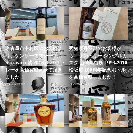
名古屋市中村区のお客様よ
愛知県丹羽郡のお客様か
り、ケンゾーエステート
ら、サントリー シングルカ
murasaki 紫 2018 ナパヴァ
スク 山崎蒸留所 1993-2010
レーを高価買取させて頂き
松坂屋 100周年記念ボトル
ました！
を高価買取しました！
2026年8月4日
2026年8月4日