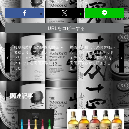
よかったらシェアしてね！
URLをコピーする
岐阜県岐阜市の飲食店関係
神奈川県横浜市のお客様か
者様より、アルマン・ド・
ら、余市 2019 リミテッド
ブリニャック ドゥミセッ
エディション 未開封品を
ク レッドを高価買取しま
高価買取させて頂きまし
した！
た！
関連記事