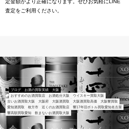
定金額がより正確になります。ぜひお気軽にLINE
査定をご利用ください。
ブログ
お酒の買取実績
大阪
おすすめのお酒買取店
お酒処分大阪
ウイスキー買取大阪
古いお酒買取大阪
大阪府
大阪酒買取
大阪酒買取高価
大阪響買取
愛知酒買取
枚方市
近くのお酒買取店
響17年旧ボトル買取愛知名古屋
響高額買取愛知
飲まないお酒買取大阪