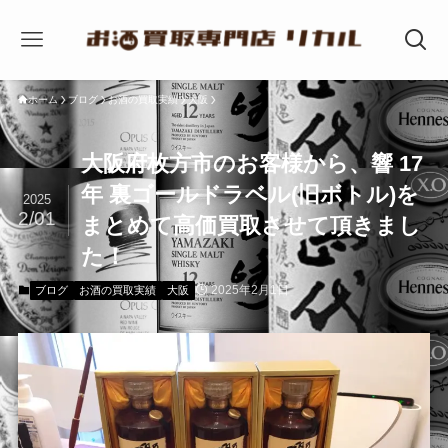
ホーム
ブログ
お酒の買取実績
大阪
大阪府枚方市のお客様から、響 17
年 裏ゴールドラベル(旧ボトル)を
2025
2/01
まとめて高価買取させて頂きまし
た！
2025年2月1日
ブログ
お酒の買取実績
大阪