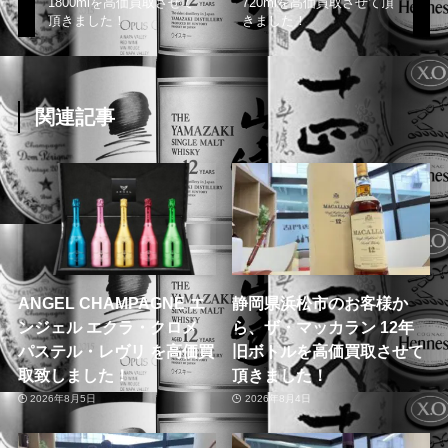
1800mlを高価買取させて
720mlを高価買取させて頂
頂きました！
きました！
関連記事
ANGEL CHAMPAGNE エ
静岡県浜松市のお客様か
ンジェル エクラ・クロメ
ら、ザ・マッカラン 12年
パステル・レヴリ を高価買
旧ボトルを高価買取させて
取致しました！
頂きました！
2026年8月5日
2026年8月4日