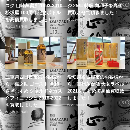
スク 山崎蒸留所 1993-2010
ジ 25年 特級 向獅子を高価
松坂屋 100周年記念ボトル
買取させて頂きました！
を高価買取しました！
2026年8月4日
2026年8月4日
三重県四日市市のお客様か
愛知県名古屋市のお客様か
ら、嘉之助 ゴースト ＃16
ら、貴州茅台酒 天女ラベル
さぎむすめ シャルドネカス
2021をまとめて高価買取致
クフィニッシュ 2018-2022
しました！
を買取しました！
2026年8月4日
2026年8月4日