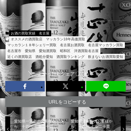
お酒の買取実績
名古屋
オススメの酒買取店
マッカラン18年高価買取
マッカラン１８年シェリー買取
名古屋お酒買取
名古屋マッカラン買取
名古屋市
愛知県
愛知酒買取
昭和区
洋酒買取名古屋
近くの酒買取店
酒処分愛知
酒買取ランキング
飲まないお酒買取愛知
よかったらシェアしてね！
URLをコピーする
愛知県一宮市のお客様か
愛知県豊橋市のお客様か
ら、十四代 七垂二十貫
ら、十四代 七垂二十貫