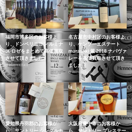
福岡市博多区のお客様よ
名古屋市中村区のお客様よ
り、ドンペリニヨン ルミナ
り、ケンゾーエステート
ス ロゼをまとめて高価買取
murasaki 紫 2018 ナパヴァ
させて頂きました！
レーを高価買取させて頂き
ました！
2026年8月4日
2026年8月4日
愛知県丹羽郡のお客様か
大阪府豊中市のお客様か
ら、サントリー シングルカ
ら、サントリー プレステー