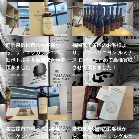
静岡県浜松市のお客様か
福岡市博多区のお客様よ
ら、ザ・マッカラン 12年
り、ドンペリニヨン ルミナ
旧ボトルを高価買取させて
ス ロゼをまとめて高価買取
頂きました！
させて頂きました！
2026年8月4日
2026年8月4日
名古屋市中村区のお客様よ
愛知県丹羽郡のお客様か
り、ケンゾーエステート
ら、サントリー シングルカ