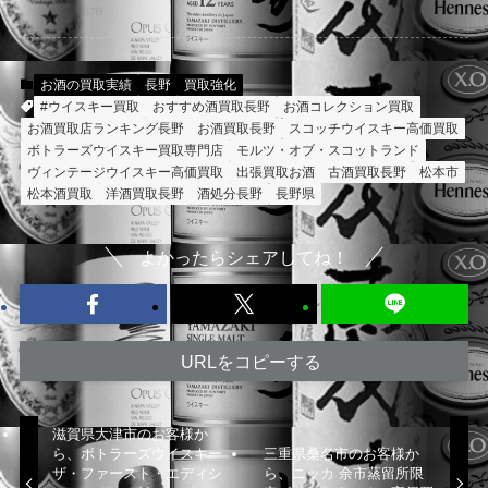
お酒の買取実績
長野
買取強化
#ウイスキー買取
おすすめ酒買取長野
お酒コレクション買取
お酒買取店ランキング長野
お酒買取長野
スコッチウイスキー高価買取
ボトラーズウイスキー買取専門店
モルツ・オブ・スコットランド
ヴィンテージウイスキー高価買取
出張買取お酒
古酒買取長野
松本市
松本酒買取
洋酒買取長野
酒処分長野
長野県
よかったらシェアしてね！
URLをコピーする
滋賀県大津市のお客様か
ら、ボトラーズウイスキー
三重県桑名市のお客様か
ザ・ファースト・エディシ
ら、ニッカ 余市蒸留所限