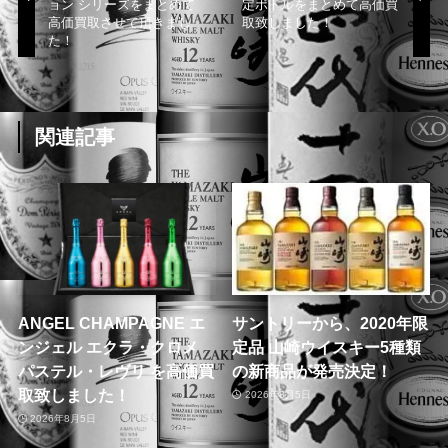
ョン シリーズをまとめて
定ボトルをまとめて高価買
高価買取させて頂きまし
取致しました！
た！
関連記事
ANGEL CHAMPAGNE エ
サントリーから、2020年限
ンジェル エクラ・クロメ
定品 山崎ウイスキー5種類
パステル・レヴリ を高価買
の新商品が発売決定！
取致しました！
2026年8月5日
2026年8月5日