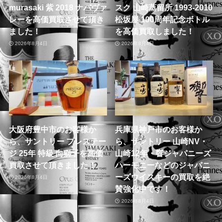
murasaki 紫 2018 ナパヴァ
スク 山崎蒸留所 1993-2010
レーを高価買取させて頂き
松坂屋 100周年記念ボトル
ました！
を高価買取しました！
2026年8月4日
2026年8月4日
大阪府豊中市のお客様か
兵庫県神戸市のお客様か
ら、サントリー プレステー
ら、サントリー 山崎NV・
ジ 25年 特級 向獅子を高価
山崎12年・響ジャパニーズ
買取させて頂きました！
ハーモニーなどのジャパニ
ーズウイスキーの買取を絶
2026年8月4日
賛強化中です！
2026年8月4日