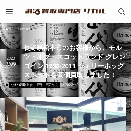
ホーム
買取強化
長野県松本市のお客様から、モル
ツ・オブ・スコットランド グレン
2023
3/09
ゴイン 1998-2011 シェリーホッグ
スヘッドを高価買取しました！
2023年3月9日
お酒の買取実績
長野
買取強化