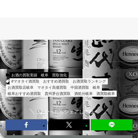
お酒の買取実績
岐阜
買取強化
#マオタイ酒買取
おすすめ酒買取
お酒買取ランキング
お酒買取店岐阜
マオタイ高価買取
中国酒買取
岐阜
岐阜おすすめ酒買取
貴州茅台酒買取
酒処分岐阜
酒買取岐阜
よかったらシェアしてね！