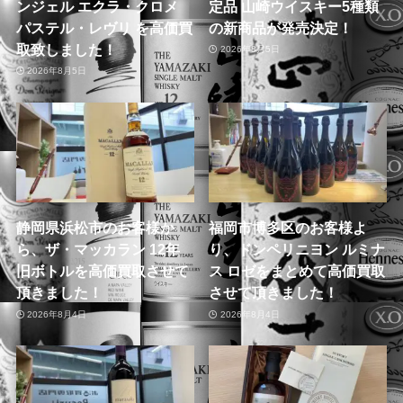
ンジェル エクラ・クロメ
定品 山崎ウイスキー5種類
パステル・レヴリ を高価買
の新商品が発売決定！
取致しました！
2026年8月5日
2026年8月5日
静岡県浜松市のお客様か
福岡市博多区のお客様よ
ら、ザ・マッカラン 12年
り、ドンペリニヨン ルミナ
旧ボトルを高価買取させて
ス ロゼをまとめて高価買取
頂きました！
させて頂きました！
2026年8月4日
2026年8月4日