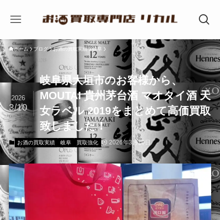
ホーム
ブログ
お酒の買取実績
岐阜
岐阜県大垣市のお客様から、
MOUTAI 貴州茅台酒 マオタイ酒 天
2026
3/10
女ラベル 2019をまとめて高価買取
致しました！
2026年3月10日
お酒の買取実績
岐阜
買取強化