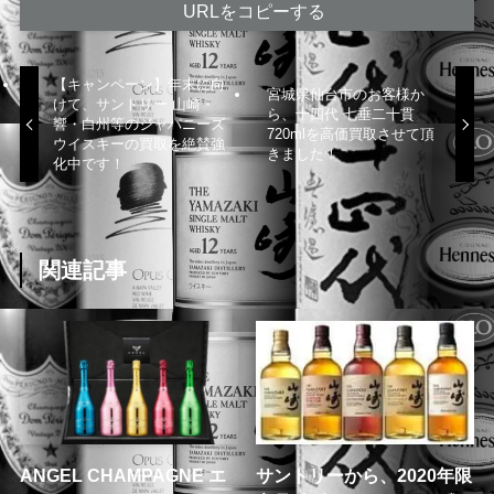
URLをコピーする
【キャンペーン】年末に向
宮城県仙台市のお客様か
けて、サントリー 山崎・
ら、十四代 七垂二十貫
響・白州等のジャパニーズ
720mlを高価買取させて頂
ウイスキーの買取を絶賛強
きました！
化中です！
関連記事
ANGEL CHAMPAGNE エ
サントリーから、2020年限