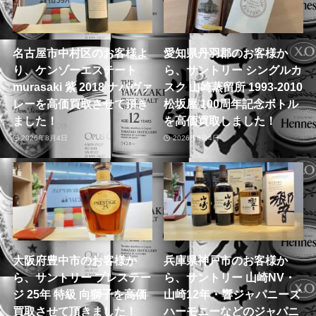
名古屋市中村区のお客様よ
愛知県丹羽郡のお客様か
り、ケンゾーエステート
ら、サントリー シングルカ
murasaki 紫 2018 ナパヴァ
スク 山崎蒸留所 1993-2010
レーを高価買取させて頂き
松坂屋 100周年記念ボトル
ました！
を高価買取しました！
2026年8月4日
2026年8月4日
大阪府豊中市のお客様か
兵庫県神戸市のお客様か
ら、サントリー プレステー
ら、サントリー 山崎NV・
ジ 25年 特級 向獅子を高価
山崎12年・響ジャパニーズ
買取させて頂きました！
ハーモニーなどのジャパニ