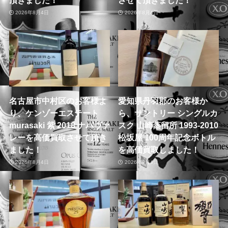
頂きました！
させて頂きました！
2026年8月4日
2026年8月4日
名古屋市中村区のお客様よ
愛知県丹羽郡のお客様か
り、ケンゾーエステート
ら、サントリー シングルカ
murasaki 紫 2018 ナパヴァ
スク 山崎蒸留所 1993-2010
レーを高価買取させて頂き
松坂屋 100周年記念ボトル
ました！
を高価買取しました！
2026年8月4日
2026年8月4日