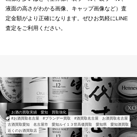
液面の高さがわかる画像、キャップ画像など）査
定金額がより正確になります。ぜひお気軽にLINE
査定をご利用ください。
お酒の買取実績
愛知
買取強化
#お酒買取名古屋
#ブランデー買取
#酒買取名古屋
お酒買取名古屋
古酒買取愛知
名古屋市
愛知ルイ１３世高価買取
愛知県
愛知酒買取
近くのお酒買取店