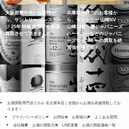
大阪府豊中市のお客様か
兵庫県神戸市のお客様か
ら、サントリー プレステー
ら、サントリー 山崎NV・
ジ 25年 特級 向獅子を高価
山崎12年・響ジャパニーズ
買取させて頂きました！
ハーモニーなどのジャパニ
ーズウイスキーの買取を絶
2026年8月4日
賛強化中です！
2026年8月4日
お酒買取専門店リカル 名古屋本店｜全国からお酒を高価買取してお
ります！
プライバシーポリシー
お問合せ
お客様の声
よくある質問
会社概要
お酒の買取方法
LINE査定
お酒の買取価格一覧