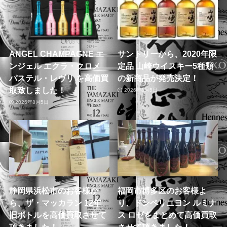
ANGEL CHAMPAGNE エ
サントリーから、2020年限
ンジェル エクラ・クロメ
定品 山崎ウイスキー5種類
パステル・レヴリ を高価買
の新商品が発売決定！
取致しました！
2026年8月5日
2026年8月5日
静岡県浜松市のお客様か
福岡市博多区のお客様よ
ら、ザ・マッカラン 12年
り、ドンペリニヨン ルミナ
旧ボトルを高価買取させて
ス ロゼをまとめて高価買取