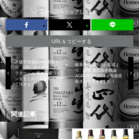
よかったらシェアしてね！
URLをコピーする
大阪市浪速区のお客様よ
岐阜県岐阜市のお客様よ
り、DRC ロマネコンティ
り、新政 農民藝術概論
ラターシュ 等の高級ワイ
AGRIVEDA 2021を高価買
ンをまとめて高価買取させ
取させて頂きました！
て頂きました！
関連記事