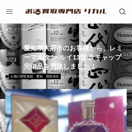
ホーム
ブログ
お酒の買取実績
愛知
愛知県大府市のお客様から、レミ
2025
ーマルタン ルイ13世 金キャップ
9/23
完備品を買取しました！
2025年9月23日
お酒の買取実績
愛知
買取強化