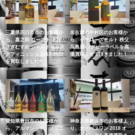
三重県四日市市のお客様か
名古屋市中村区のお客様か
ら、嘉之助 ゴースト ＃16
ら、イチローズモルト 秩父
さぎむすめ シャルドネカス
高島屋 ラグビーラベルを高
クフィニッシュ 2018-2022
価買取させて頂きました！
を買取しました！
2026年8月4日
2026年8月4日
愛知県豊田市のお客様か
神奈川県横浜市のお客様よ
ら、アルマン・ド・ブリニ
り、オーパスワン 2018 オ