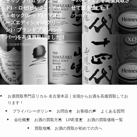
ャック ブリュット(ゴール
ーバーチュアを高価買取さ
ド) ・ロゼ(ピンク) ・ドゥ
せて頂きました！
ミセック(レッド)・マスタ
2026年7月29日
ーズエディション(グリー
ン)・ブランドブラン(シル
バー)を高価買取しました！
2026年7月29日
お酒買取専門店リカル 名古屋本店｜全国からお酒を高価買取してお
ります！
プライバシーポリシー
お問合せ
お客様の声
よくある質問
会社概要
お酒の買取方法
LINE査定
お酒の買取価格一覧
買取地域
お酒の買取が初めての方へ