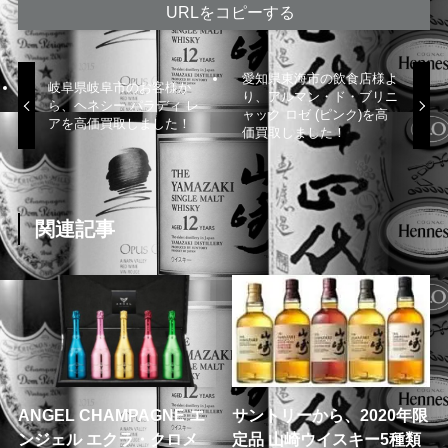
URLをコピーする
愛知県東海市の飲食店様よ
岐阜県岐阜市のお客様か
り、アルマン・ド・ブリニ
ら、ヘネシー パラディ レ
ャック ロゼ (ピンク)を高
アを高価買取しました！
価買取しました！
関連記事
ANGEL CHAMPAGNE エ
サントリーから、2020年限
ンジェル エクラ・クロメ
定品 山崎ウイスキー5種類