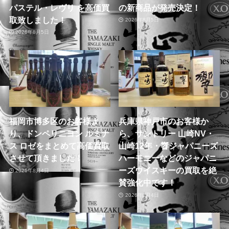
パステル・レヴリ を高価買
の新商品が発売決定！
取致しました！
2026年8月5日
2026年8月5日
福岡市博多区のお客様よ
兵庫県神戸市のお客様か
り、ドンペリニヨン ルミナ
ら、サントリー 山崎NV・
ス ロゼをまとめて高価買取
山崎12年・響ジャパニーズ
させて頂きました！
ハーモニーなどのジャパニ
ーズウイスキーの買取を絶
2026年8月4日
賛強化中です！
2026年8月4日