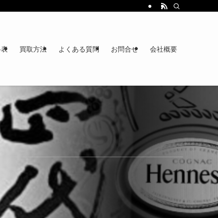
格表
買取方法
よくある質問
お問合せ
会社概要