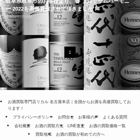
岐阜県岐阜市のお客様より、響 ブロッサムハーモニ
ー 2022を高価買取させて頂きました！
2024年2月19日
1
お酒買取専門店リカル 名古屋本店｜全国からお酒を高価買取してお
ります！
プライバシーポリシー
お問合せ
お客様の声
よくある質問
会社概要
お酒の買取方法
LINE査定
お酒の買取価格一覧
買取地域
お酒の買取が初めての方へ