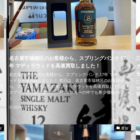
ダ
名古屋市瑞穂区のお客様から、スプリングバンク 17
年 マディラウッドを高価買取しました！
ァ
ル
名古屋市瑞穂区のお客様から、スプリングバンク 17年 マディラウ
か
ッドを高価買取しました！ 本日は、名古屋市瑞穂区のお客様か
三
度
ら、スプリングバンク 17年 マディラウッドを高価買取しました！
サ
..
スプリングバンクはスコッチウイスキーの中でも希少価値が高
重
く、...
ー
2026年2月18日
知
愛知