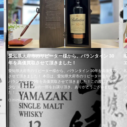
リ
愛知県大府市のリピーター様から、バランタイン 30
！
年を高価買取させて頂きました！
愛知県大府市のリピーター様から、バランタイン 30年を高価買取
名
区
させて頂きました！ 本日は、愛知県大府市のリピーター様から、
デ
高
バランタイン 30年を高価買取させて頂きました！この度は大変希
り
ざ
少なコレクションの一部をお譲り頂き、ありがとうございまし
ン
た！...
ル.
2025年1月21日