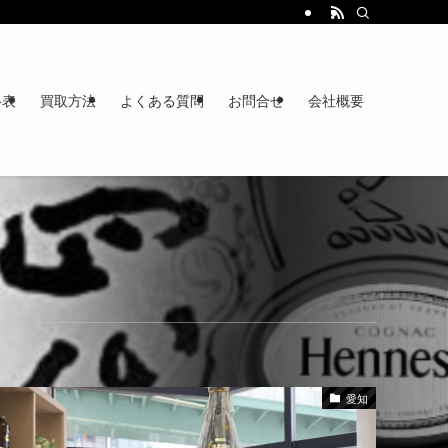
格表
買取方法
よくある質問
お問合せ
会社概要
愛知