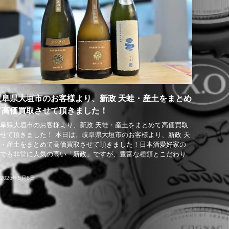
岐阜県大垣市のお客様より、新政 天蛙・産土をまとめ
て高価買取させて頂きました！
阜県大垣市のお客様より、新政 天蛙・産土をまとめて高価買取
せて頂きました！ 本日は、岐阜県大垣市のお客様より、新政 天
・産土をまとめて高価買取させて頂きました！日本酒愛好家の
でも非常に人気の高い「新政」ですが、豊富な種類とこだわり
..
2025年5月6日