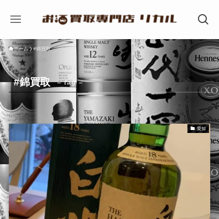
ホーム
#錦買取
#錦買取
– tag –
愛知