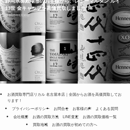
静岡県御殿場市のお客様から、レミーマルタン ルイ
13世 金キャップを高価買取しました！
2025年6月30日
1
お酒買取専門店リカル 名古屋本店｜全国からお酒を高価買取してお
ります！
プライバシーポリシー
お問合せ
お客様の声
よくある質問
会社概要
お酒の買取方法
LINE査定
お酒の買取価格一覧
買取地域
お酒の買取が初めての方へ