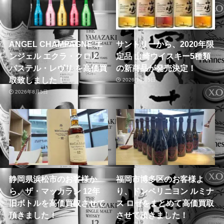
ANGEL CHAMPAGNE エ
サントリーから、2020年限
ンジェル エクラ・クロメ
定品 山崎ウイスキー5種類
パステル・レヴリ を高価買
の新商品が発売決定！
取致しました！
2026年8月5日
2026年8月5日
静岡県浜松市のお客様か
福岡市博多区のお客様よ
ら、ザ・マッカラン 12年
り、ドンペリニヨン ルミナ
旧ボトルを高価買取させて
ス ロゼをまとめて高価買取
頂きました！
させて頂きました！