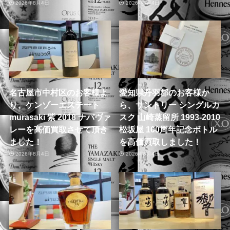
2026年8月4日
2026年8月4日
名古屋市中村区のお客様よ
愛知県丹羽郡のお客様か
り、ケンゾーエステート
ら、サントリー シングルカ
murasaki 紫 2018 ナパヴァ
スク 山崎蒸留所 1993-2010
レーを高価買取させて頂き
松坂屋 100周年記念ボトル
ました！
を高価買取しました！
2026年8月4日
2026年8月4日