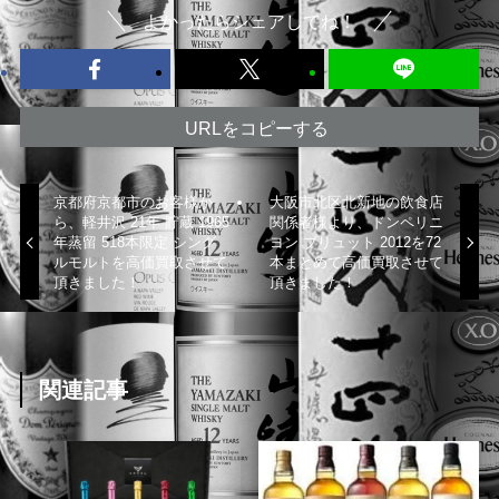
よかったらシェアしてね！
URLをコピーする
京都府京都市のお客様か
大阪市北区北新地の飲食店
ら、軽井沢 21年 貯蔵 1965
関係者様より、ドンペリニ
年蒸留 518本限定 シング
ヨン ブリュット 2012を72
ルモルトを高価買取させて
本まとめて高価買取させて
頂きました！
頂きました！
関連記事