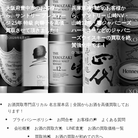
大阪府豊中市のお客様か
兵庫県神戸市のお客様か
ら、サントリー プレステー
ら、サントリー 山崎NV・
ジ 25年 特級 向獅子を高価
山崎12年・響ジャパニーズ
買取させて頂きました！
ハーモニーなどのジャパニ
ーズウイスキーの買取を絶
2026年8月4日
賛強化中です！
2026年8月4日
お酒買取専門店リカル 名古屋本店｜全国からお酒を高価買取してお
ります！
プライバシーポリシー
お問合せ
お客様の声
よくある質問
会社概要
お酒の買取方法
LINE査定
お酒の買取価格一覧
買取地域
お酒の買取が初めての方へ