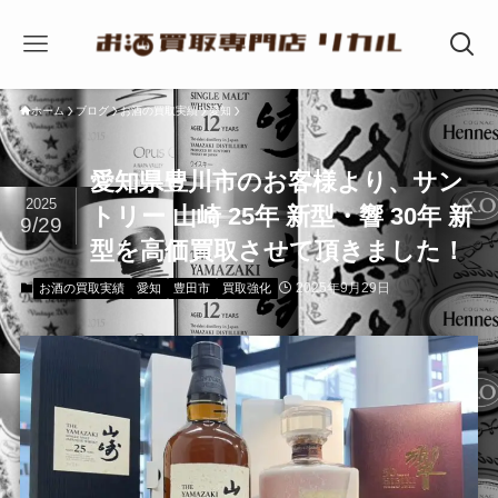
ホーム
ブログ
お酒の買取実績
愛知
愛知県豊川市のお客様より、サン
2025
トリー 山崎 25年 新型・響 30年 新
9/29
型を高価買取させて頂きました！
2025年9月29日
お酒の買取実績
愛知
豊田市
買取強化