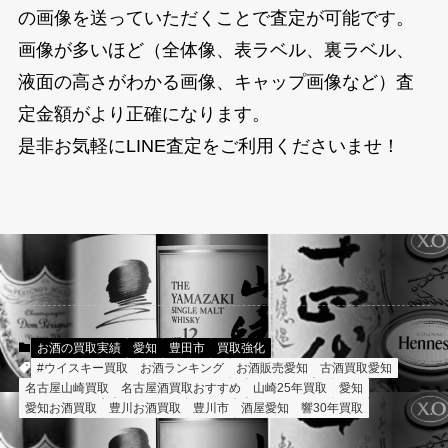
の画像を送っていただくことで査定が可能です。
画像が多いほど（全体像、表ラベル、裏ラベル、
液面の高さがわかる画像、キャップ画像など）査
定金額がより正確になります。
是非お気軽にLINE査定をご利用くださいませ！
お酒の買取実績
愛知
豊田市
買取強化
#ウイスキー買取
お酒ランキング
お酒販売愛知
古酒買取愛知
名古屋山崎買取
名古屋酒買取おすすめ
山崎25年買取
愛知
愛知お酒買取
豊川お酒買取
豊川市
酒屋愛知
響30年買取