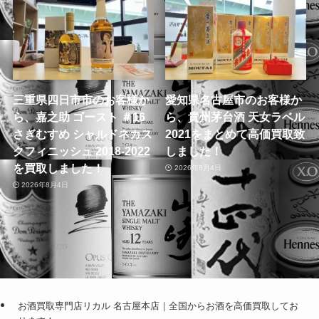
三重県四日市市のお客様か
愛知県名古屋市のお客様か
ら、嘉之助 ゴースト ＃16
ら、貴州茅台酒 天女ラベル
さぎむすめ シャルドネカス
2021をまとめて高価買取致
クフィニッシュ 2018-2022
しました！
を買取しました！
2026年8月4日
2026年8月4日
お酒買取専門店リカル 名古屋本店｜全国からお酒を高価買取してお