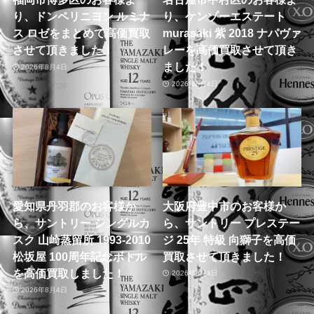
り、ドンペリニヨン ルミナ
り、ケンゾーエステート
ス ロゼをまとめて高価買取
murasaki 紫 2018 ナパヴァ
させて頂きました！
レーを高価買取させて頂き
ました！
2026年8月4日
2026年8月4日
愛知県丹羽郡のお客様か
大阪府豊中市のお客様か
ら、サントリー シングルカ
ら、サントリー プレステー
スク 山崎蒸留所 1993-2010
ジ 25年 特級 向獅子を高価
松坂屋 100周年記念ボトル
買取させて頂きました！
を高価買取しました！
2026年8月4日
2026年8月4日