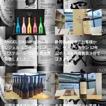
ANGEL CHAMPAGNE エ
静岡県浜松市のお客様か
ンジェル エクラ・クロメ
ら、ザ・マッカラン 12年
パステル・レヴリ を高価買
旧ボトルを高価買取させて
取致しました！
頂きました！
2026年8月5日
2026年8月4日
福岡市博多区のお客様よ
名古屋市中村区のお客様よ