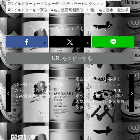
#ワイルドターキーマスターディスティラーセレクション
#ワイルドターキー買取
#名古屋酒高価買取
中区
名古屋市
愛知県
よかったらシェアしてね！
URLをコピーする
名古屋市中区のお客様よ
埼玉県さいたま市のお客様
り、ドンペリ・クリュッ
から、十四代 七垂二十貫
グ・ペリエジュエ ベルエ
を高価買取させて頂きまし
ポック・ヴーヴクリコ等の
た！
人気のシャンパンを大量買
取させて頂きました！
関連記事