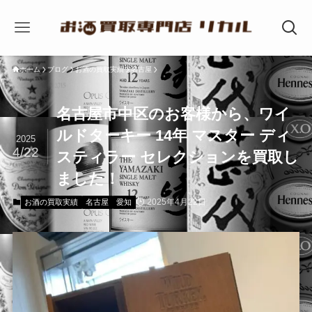
ホーム
ブログ
お酒の買取実績
名古屋
名古屋市中区のお客様から、ワイ
ルドターキー 14年 マスター ディ
2025
4/22
スティラー セレクションを買取し
ました！
2025年4月22日
お酒の買取実績
名古屋
愛知