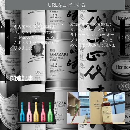
URLをコピーする
愛知県小牧市のお客様よ
名古屋市中区のお客様よ
り、シャトー・ラフィット
り、サントリー ウイスキ
ラトゥール マルゴー オー
ー 創業80周年記念 そろば
ブリオン ムートンをまと
んボトルを高価買取させて
めて高価買取させて頂きま
頂きました！
した！
関連記事