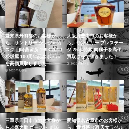
愛知県丹羽郡のお客様か
大阪府豊中市のお客様か
ら、サントリー シングルカ
ら、サントリー プレステー
スク 山崎蒸留所 1993-2010
ジ 25年 特級 向獅子を高価
松坂屋 100周年記念ボトル
買取させて頂きました！
を高価買取しました！
2026年8月4日
2026年8月4日
三重県四日市市のお客様か
愛知県名古屋市のお客様か
ら、嘉之助 ゴースト ＃16
ら、貴州茅台酒 天女ラベル