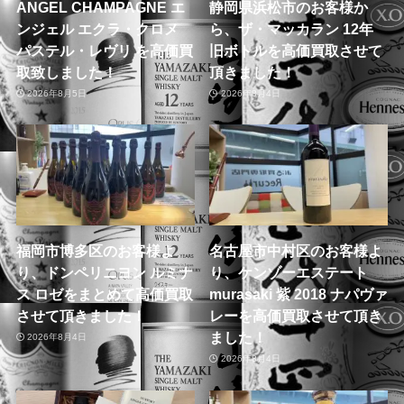
ANGEL CHAMPAGNE エ
静岡県浜松市のお客様か
ンジェル エクラ・クロメ
ら、ザ・マッカラン 12年
パステル・レヴリ を高価買
旧ボトルを高価買取させて
取致しました！
頂きました！
2026年8月5日
2026年8月4日
福岡市博多区のお客様よ
名古屋市中村区のお客様よ
り、ドンペリニヨン ルミナ
り、ケンゾーエステート
ス ロゼをまとめて高価買取
murasaki 紫 2018 ナパヴァ
させて頂きました！
レーを高価買取させて頂き
ました！
2026年8月4日
2026年8月4日