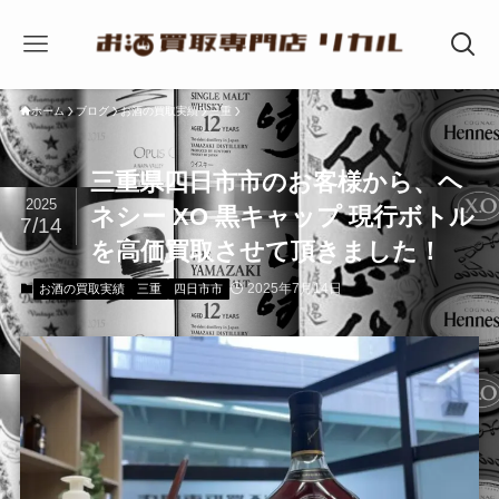
ホーム
ブログ
お酒の買取実績
三重
三重県四日市市のお客様から、ヘ
2025
ネシー XO 黒キャップ 現行ボトル
7/14
を高価買取させて頂きました！
2025年7月14日
お酒の買取実績
三重
四日市市