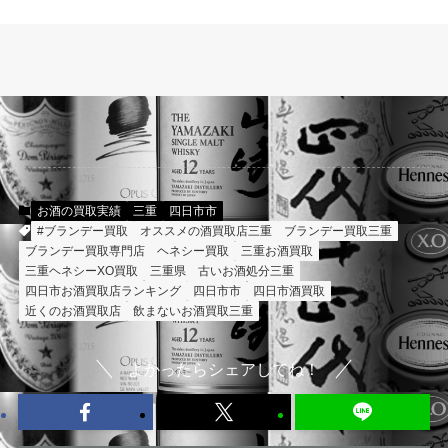
お酒の買取実績
三重
四日市市
#ブランデー買取
オススメの酒買取店三重
ブランデー買取三重
ブランデー買取専門店
ヘネシー買取
三重お酒買取
三重ヘネシーXO買取
三重県
古いお酒処分三重
四日市お酒買取店ランキング
四日市市
四日市酒買取
近くのお酒買取店
飲まないお酒買取三重
よかったらシェアしてね！