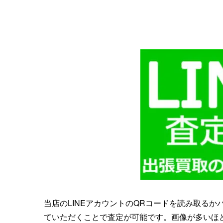
当店のLINEアカウントのQRコードを読み取る
ていただくことで査定が可能です。画像が多いほ