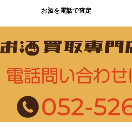
お酒を電話で査定