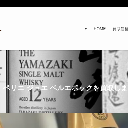
HOME
買取価
、ペリエ ジュエ ベルエポックを買取し