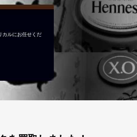
リカルにお任せくだ