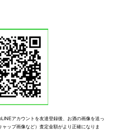
LINEアカウントを友達登録後、お酒の画像を送っ
キャップ画像など）査定金額がより正確になりま