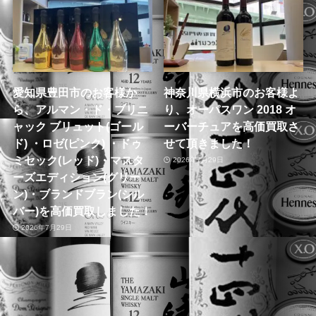
愛知県豊田市のお客様か
神奈川県横浜市のお客様よ
ら、アルマン・ド・ブリニ
り、オーパスワン 2018 オ
ャック ブリュット(ゴール
ーバーチュアを高価買取さ
ド) ・ロゼ(ピンク) ・ドゥ
せて頂きました！
ミセック(レッド)・マスタ
2026年7月29日
ーズエディション(グリー
ン)・ブランドブラン(シル
バー)を高価買取しました！
2026年7月29日