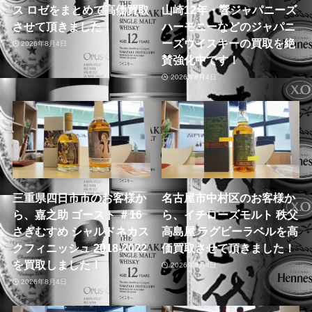
ス ロゼをまとめて高価買取
山崎12年・響ジャパニーズ
させて頂きました！
ハーモニーなどのジャパニ
ーズウイスキーの買取を絶
2026年8月4日
賛強化中です！
2026年8月4日
三重県四日市市のお客様か
名古屋市中村区のお客様か
ら、嘉之助 ゴースト ＃16
ら、イチローズモルト 秩父
さぎむすめ シャルドネカス
高島屋 ラグビーラベルを高
クフィニッシュ 2018-2022
価買取させて頂きました！
を買取しました！
2026年8月4日
2026年8月4日