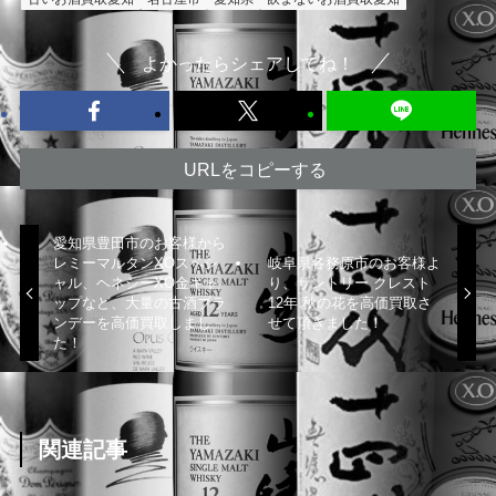
よかったらシェアしてね！
URLをコピーする
愛知県豊田市のお客様から
レミーマルタンXOスペシ
岐阜県各務原市のお客様よ
ャル、ヘネシーXO金キャ
り、サントリー クレスト
ップなど、大量の古酒ブラ
12年 秋の花を高価買取さ
ンデーを高価買取しまし
せて頂きました！
た！
関連記事