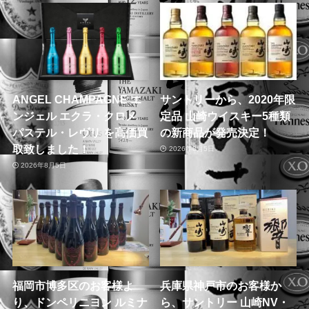
ANGEL CHAMPAGNE エ
サントリーから、2020年限
ンジェル エクラ・クロメ
定品 山崎ウイスキー5種類
パステル・レヴリ を高価買
の新商品が発売決定！
取致しました！
2026年8月5日
2026年8月5日
福岡市博多区のお客様よ
兵庫県神戸市のお客様か
り、ドンペリニヨン ルミナ
ら、サントリー 山崎NV・