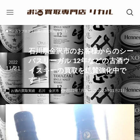
ホーム
ブログ
お酒の買取実績
石川
石川県金沢市のお客様からのシー
バスリーガル 12年などの古酒ウ
2022
11/21
イスキーの買取を絶賛強化中で
す！
2022年7月16日
2022年11月21日
お酒の買取実績
石川
金沢市