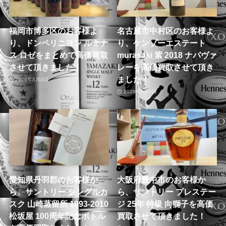
福岡市博多区のお客様よ
名古屋市中村区のお客様よ
り、ドンペリニヨン ルミナ
り、ケンゾーエステート
ス ロゼをまとめて高価買取
murasaki 紫 2018 ナパヴァ
させて頂きました！
レーを高価買取させて頂き
ました！
2026年8月4日
2026年8月4日
愛知県丹羽郡のお客様か
大阪府豊中市のお客様か
ら、サントリー シングルカ
ら、サントリー プレステー
スク 山崎蒸留所 1993-2010
ジ 25年 特級 向獅子を高価
松坂屋 100周年記念ボトル
買取させて頂きました！