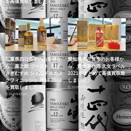
を高価買取しました！
2026年8月4日
2026年8月4日
三重県四日市市のお客様か
愛知県名古屋市のお客様か
ら、嘉之助 ゴースト ＃16
ら、貴州茅台酒 天女ラベル
さぎむすめ シャルドネカス
2021をまとめて高価買取致
クフィニッシュ 2018-2022
しました！
を買取しました！
2026年8月4日
2026年8月4日