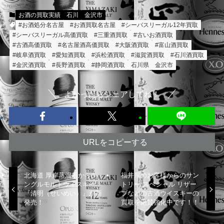
お酒の買取実績
石川
金沢市
#お酒処分名古屋
#お酒買取名古屋
#シーバスリーガル12年買取
#シーバスリーガル高価買取
#三重酒買取
#古いお酒買取
#古酒高価買取
#名古屋酒高価買取
#大阪酒買取
#富山酒買取
#岐阜酒買取
#愛知酒買取
#浜松酒買取
#滋賀酒買取
#石川酒買取
#金沢酒買取
#長野酒買取
#静岡酒買取
石川県
金沢市
よかったらシェアしてね！
URLをコピーする
北海道 厚岸蒸溜所からシ
福井県のお客様からのサン
ングルモルトウイスキー
トリー スペシャル リザー
『清明（せいめい）』が新
ブなどの古酒ウイスキーの
発売！
買取を絶賛強化中です！！