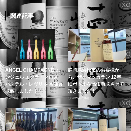
関連記事
ANGEL CHAMPAGNE エ
静岡県浜松市のお客様か
ンジェル エクラ・クロメ
ら、ザ・マッカラン 12年
パステル・レヴリ を高価買
旧ボトルを高価買取させて
取致しました！
頂きました！
2026年8月5日
2026年8月4日