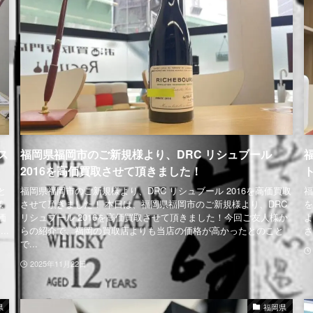
ス
福岡県福岡市のご新規様より、DRC リシュブール
2016を高価買取させて頂きました！
と
福岡県福岡市のご新規様より、DRC リシュブール 2016を高価買取
福
様
させて頂きました！ 本日は、福岡県福岡市のご新規様より、DRC
を
価
リシュブール 2016を高価買取させて頂きました！今回ご友人様か
よ
..
らの紹介で、福岡の買取店よりも当店の価格が高かったとのこと
さ
で...
2025年11月22日
県
福岡県