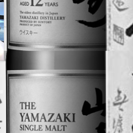
響
を
・
取