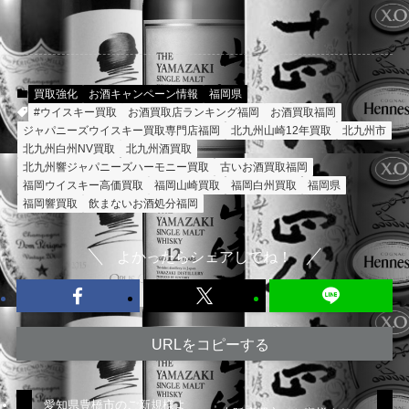
買取強化
お酒キャンペーン情報
福岡県
#ウイスキー買取
お酒買取店ランキング福岡
お酒買取福岡
ジャパニーズウイスキー買取専門店福岡
北九州山崎12年買取
北九州市
北九州白州NV買取
北九州酒買取
北九州響ジャパニーズハーモニー買取
古いお酒買取福岡
福岡ウイスキー高価買取
福岡山崎買取
福岡白州買取
福岡県
福岡響買取
飲まないお酒処分福岡
よかったらシェアしてね！
URLをコピーする
愛知県豊橋市のご新規様よ