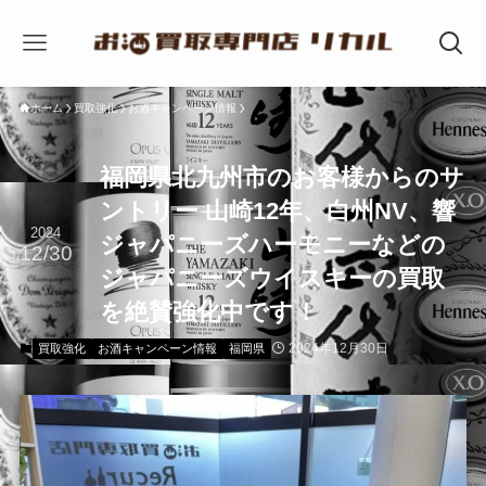
ホーム
買取強化
お酒キャンペーン情報
福岡県北九州市のお客様からのサ
ントリー 山崎12年、白州NV、響
2024
ジャパニーズハーモニーなどの
12/30
ジャパニーズウイスキーの買取
を絶賛強化中です！
2024年12月30日
買取強化
お酒キャンペーン情報
福岡県