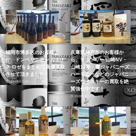
福岡市博多区のお客様よ
兵庫県神戸市のお客様か
り、ドンペリニヨン ルミナ
ら、サントリー 山崎NV・
ス ロゼをまとめて高価買取
山崎12年・響ジャパニーズ
させて頂きました！
ハーモニーなどのジャパニ
ーズウイスキーの買取を絶
2026年8月4日
賛強化中です！
2026年8月4日