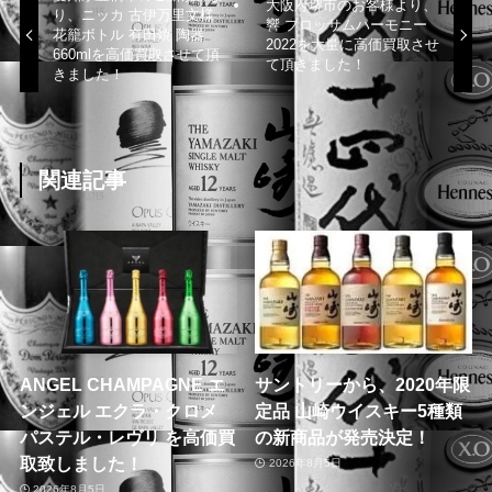
大阪府堺市のお客様より、
り、ニッカ 古伊万里文様
響 ブロッサムハーモニー
花籠ボトル 有田焼 陶器
2022を大量に高価買取させ
660mlを高価買取させて頂
て頂きました！
きました！
関連記事
ANGEL CHAMPAGNE エ
サントリーから、2020年限
ンジェル エクラ・クロメ
定品 山崎ウイスキー5種類
パステル・レヴリ を高価買
の新商品が発売決定！
取致しました！
2026年8月5日
2026年8月5日