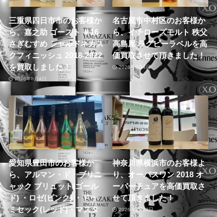
三重県四日市市のお客様か
名古屋市中村区のお客様か
ら、嘉之助 ゴースト ＃16
ら、イチローズモルト 秩父
さぎむすめ シャルドネカス
高島屋 ラグビーラベルを高
クフィニッシュ 2018-2022
価買取させて頂きました！
を買取しました！
2026年8月4日
2026年8月4日
愛知県豊田市のお客様か
神奈川県横浜市のお客様よ
ら、アルマン・ド・ブリニ
り、オーパスワン 2018 オ
ャック ブリュット(ゴール
ーバーチュアを高価買取さ
ド) ・ロゼ(ピンク) ・ドゥ
せて頂きました！
ミセック(レッド)・マスタ
2026年7月29日