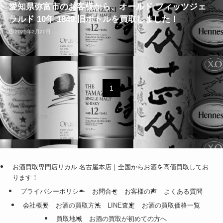
愛知県弥富市のお客様から、オールド フィッツジェ
ラルド 10年 1849 旧ボトルを買取しました！
2025年2月20日
1
お酒買取専門店リカル 名古屋本店｜全国からお酒を高価買取してお
ります！
プライバシーポリシー
お問合せ
お客様の声
よくある質問
会社概要
お酒の買取方法
LINE査定
お酒の買取価格一覧
買取地域
お酒の買取が初めての方へ