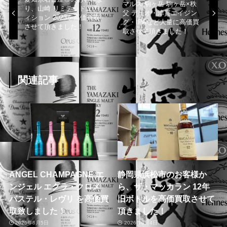
マルス 駒ヶ岳 駒ヶ岳×秩
り、山崎 リミテッドエデ
父 デュオ・津貫エイジン
ィション 2023を高価買取
グ・IPAなど大量に高価買
させて頂きました！
取させて頂きました！
関連記事
ANGEL CHAMPAGNE エ
静岡県浜松市のお客様か
ンジェル エクラ・クロメ
ら、ザ・マッカラン 12年
パステル・レヴリ を高価買
旧ボトルを高価買取させて
取致しました！
頂きました！
2026年8月5日
2026年8月4日