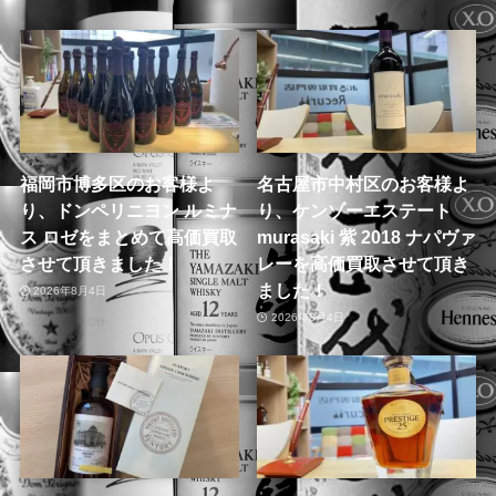
福岡市博多区のお客様よ
名古屋市中村区のお客様よ
り、ドンペリニヨン ルミナ
り、ケンゾーエステート
ス ロゼをまとめて高価買取
murasaki 紫 2018 ナパヴァ
させて頂きました！
レーを高価買取させて頂き
ました！
2026年8月4日
2026年8月4日