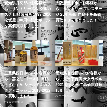
愛知県丹羽郡のお客様か
大阪府豊中市のお客様か
ら、サントリー シングルカ
ら、サントリー プレステー
スク 山崎蒸留所 1993-2010
ジ 25年 特級 向獅子を高価
松坂屋 100周年記念ボトル
買取させて頂きました！
を高価買取しました！
2026年8月4日
2026年8月4日
三重県四日市市のお客様か
愛知県名古屋市のお客様か
ら、嘉之助 ゴースト ＃16
ら、貴州茅台酒 天女ラベル
さぎむすめ シャルドネカス
2021をまとめて高価買取致
クフィニッシュ 2018-2022
しました！
を買取しました！
2026年8月4日
2026年8月4日