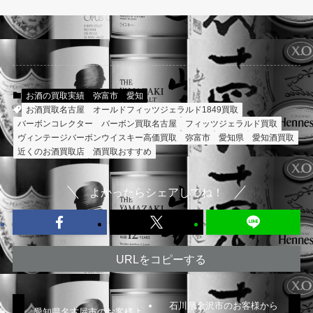
お酒の買取実績
弥富市
愛知
お酒買取名古屋
オールドフィッツジェラルド1849買取
バーボンコレクター
バーボン買取名古屋
フィッツジェラルド買取
ヴィンテージバーボンウイスキー高価買取
弥富市
愛知県
愛知酒買取
近くのお酒買取店
酒買取おすすめ
よかったらシェアしてね！
URLをコピーする
石川県金沢市のお客様から
愛知県名古屋市のお客様よ