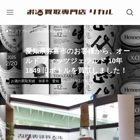
ホーム
ブログ
お酒の買取実績
弥富市
愛知県弥富市のお客様から、オー
2025
ルド フィッツジェラルド 10年
2/20
1849 旧ボトルを買取しました！
2025年2月20日
お酒の買取実績
弥富市
愛知