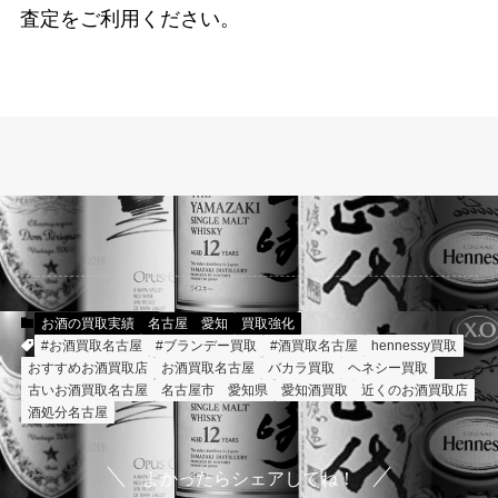
査定をご利用ください。
お酒の買取実績
名古屋
愛知
買取強化
#お酒買取名古屋
#ブランデー買取
#酒買取名古屋
hennessy買取
おすすめお酒買取店
お酒買取名古屋
バカラ買取
ヘネシー買取
古いお酒買取名古屋
名古屋市
愛知県
愛知酒買取
近くのお酒買取店
酒処分名古屋
よかったらシェアしてね！