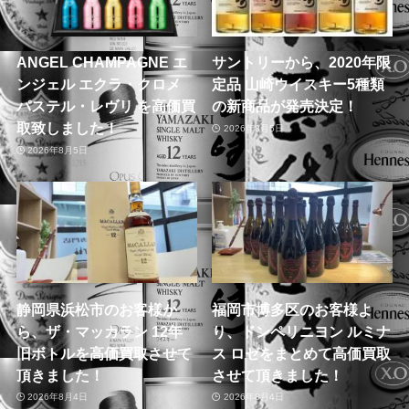
ANGEL CHAMPAGNE エ
サントリーから、2020年限
ンジェル エクラ・クロメ
定品 山崎ウイスキー5種類
パステル・レヴリ を高価買
の新商品が発売決定！
取致しました！
2026年8月5日
2026年8月5日
静岡県浜松市のお客様か
福岡市博多区のお客様よ
ら、ザ・マッカラン 12年
り、ドンペリニヨン ルミナ
旧ボトルを高価買取させて
ス ロゼをまとめて高価買取
頂きました！
させて頂きました！
2026年8月4日
2026年8月4日