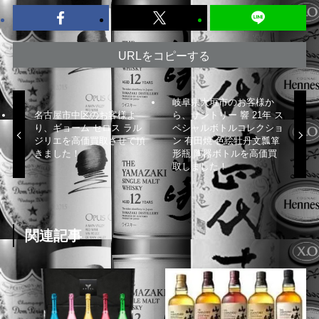
URLをコピーする
岐阜県大垣市のお客様か
名古屋市中区のお客様よ
ら、サントリー 響 21年 ス
り、ギョーム セロス ラル
ペシャルボトルコレクショ
ジリエを高価買取させて頂
ン 有田焼 色絵牡丹文瓢箪
きました！
形瓶 陶器ボトルを高価買
取しました！
関連記事