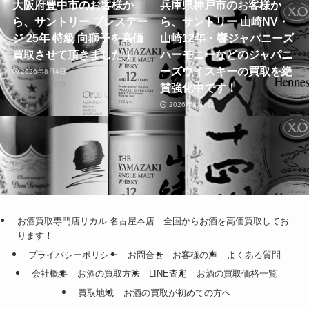
大阪府豊中市のお客様か
兵庫県神戸市のお客様か
ら、サントリー プレステー
ら、サントリー 山崎NV・
ジ 25年 特級 向獅子を高価
山崎12年・響ジャパニーズ
買取させて頂きました！
ハーモニーなどのジャパニ
ーズウイスキーの買取を絶
2026年8月4日
賛強化中です！
2026年8月4日
お酒買取専門店リカル 名古屋本店｜全国からお酒を高価買取してお
ります！
プライバシーポリシー
お問合せ
お客様の声
よくある質問
会社概要
お酒の買取方法
LINE査定
お酒の買取価格一覧
買取地域
お酒の買取が初めての方へ