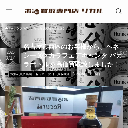
ホーム
ブログ
お酒の買取実績
名古屋
名古屋市西区のお客様から、ヘネ
2025
シー XO カラフェデキャンタ バカ
3/14
ラボトルを高価買取致しました！
2025年3月14日
お酒の買取実績
名古屋
愛知
買取強化