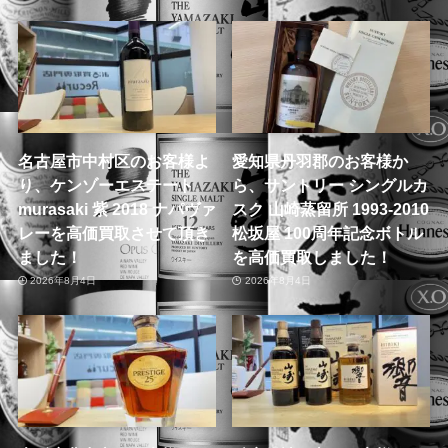
名古屋市中村区のお客様よ
愛知県丹羽郡のお客様か
り、ケンゾーエステート
ら、サントリー シングルカ
murasaki 紫 2018 ナパヴァ
スク 山崎蒸留所 1993-2010
レーを高価買取させて頂き
松坂屋 100周年記念ボトル
ました！
を高価買取しました！
2026年8月4日
2026年8月4日