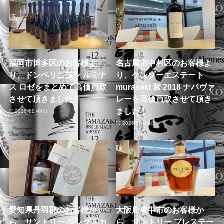
福岡市博多区のお客様よ
名古屋市中村区のお客様よ
り、ドンペリニヨン ルミナ
り、ケンゾーエステート
ス ロゼをまとめて高価買取
murasaki 紫 2018 ナパヴァ
させて頂きました！
レーを高価買取させて頂き
ました！
2026年8月4日
2026年8月4日
愛知県丹羽郡のお客様か
大阪府豊中市のお客様か
ら、サントリー シングルカ
ら、サントリー プレステー