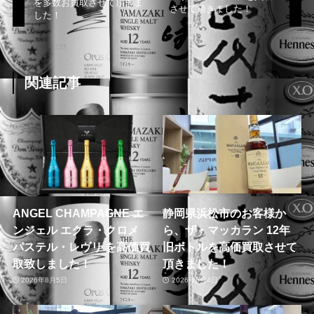
を多数お買取させて頂きま
させて頂きました！
した！
関連記事
ANGEL CHAMPAGNE エ
静岡県浜松市のお客様か
ンジェル エクラ・クロメ
ら、ザ・マッカラン 12年
パステル・レヴリ を高価買
旧ボトルを高価買取させて
取致しました！
頂きました！
2026年8月5日
2026年8月4日