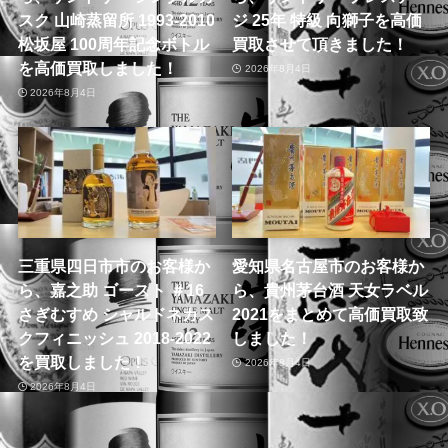
スク 山崎蒸留所 1993-2010
ジ 25年 特級 向獅子を高価
松坂屋 100周年記念ボトル
買取させて頂きました！
を高価買取しました！
2026年8月4日
2026年8月4日
三重県四日市市のお客様か
愛知県名古屋市のお客様か
ら、嘉之助 ゴースト ＃16
ら、貴州茅台酒 天女ラベル
さぎむすめ シャルドネカス
2021をまとめて高価買取致
クフィニッシュ 2018-2022
しました！
を買取しました！
2026年8月4日
2026年8月4日