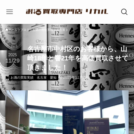
ホーム
ブログ
お酒の買取実績
名古屋
名古屋市中村区のお客様から、山
2025
崎18年と響21年を高価買取させて
11/29
頂きました！
2025年11月29日
お酒の買取実績
名古屋
愛知