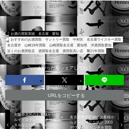
お酒の買取実績
名古屋
愛知
おすすめのお酒買取
サントリー買取
中村区
名古屋ウイスキー買取
名古屋市
山崎18年買取
山崎買取名古屋
愛知県
洋酒買取愛知
近くのお酒買取店
酒買取名古屋
酒買取高い店
響21年買取
よかったらシェアしてね！
URLをコピーする
大阪市北区のお客様から、
名古屋市中区錦のお客様か
ルイ・ロデレール クリス
らドン・ペリニヨン 2003
タルなどの高級シャンパン
デヴィッド リンチを買取