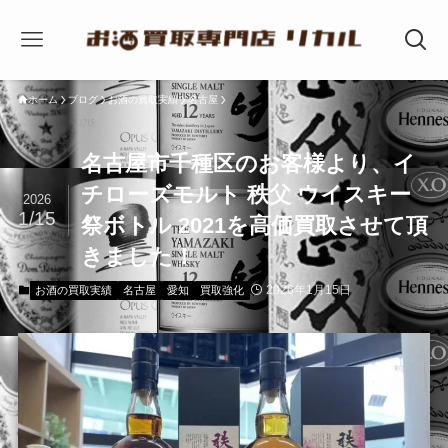
ホーム
ブログ
お酒の買取実績
名古屋
名古屋市千種区のお客様より、イ
チローズモルト 秩父 ウイスキー
2026
1/15
祭ボトル 2021を高価買取させて頂
きました！
2026年1月15日
お酒の買取実績
名古屋
愛知
買取強化