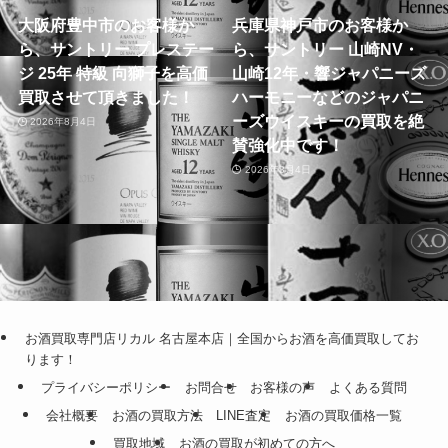
大阪府豊中市のお客様か
兵庫県神戸市のお客様か
ら、サントリー プレステー
ら、サントリー 山崎NV・
ジ 25年 特級 向獅子を高価
山崎12年・響ジャパニーズ
買取させて頂きました！
ハーモニーなどのジャパニ
ーズウイスキーの買取を絶
2026年8月4日
賛強化中です！
2026年8月4日
お酒買取専門店リカル 名古屋本店｜全国からお酒を高価買取してお
ります！
プライバシーポリシー
お問合せ
お客様の声
よくある質問
会社概要
お酒の買取方法
LINE査定
お酒の買取価格一覧
買取地域
お酒の買取が初めての方へ