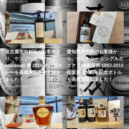
2026年8月4日
2026年8月4日
名古屋市中村区のお客様よ
愛知県丹羽郡のお客様か
り、ケンゾーエステート
ら、サントリー シングルカ
murasaki 紫 2018 ナパヴァ
スク 山崎蒸留所 1993-2010
レーを高価買取させて頂き
松坂屋 100周年記念ボトル
ました！
を高価買取しました！
2026年8月4日
2026年8月4日