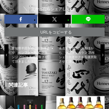
よかったらシェアしてね！
URLをコピーする
愛知県半田市のご新規様よ
名古屋市西区のお客様か
り、ペンフォールズ グラ
ら、ザ・マッカラン 25年
ンジ 2017を高価買取させ
シェリーオークを高価買取
て頂きました！
させて頂きました！
関連記事