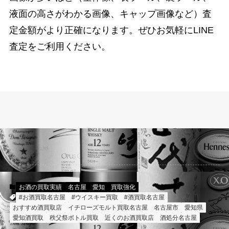
液面の高さがわかる画像、キャップ画像など）査
定金額がより正確になります。ぜひお気軽にLINE
査定をご利用ください。
お酒の買取実績
名古屋
愛知
買取強化
#お酒買取名古屋
#ウイスキー買取
#酒買取名古屋
おすすめ酒買取店
イチローズモルト買取名古屋
名古屋市
愛知県
愛知酒買取
秩父祭ボトル買取
近くのお酒買取店
酒処分名古屋