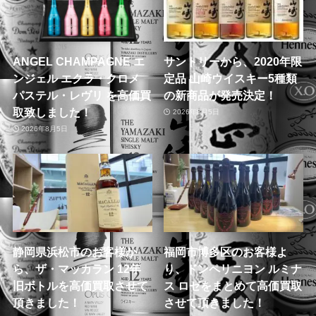
ANGEL CHAMPAGNE エ
サントリーから、2020年限
ンジェル エクラ・クロメ
定品 山崎ウイスキー5種類
パステル・レヴリ を高価買
の新商品が発売決定！
取致しました！
2026年8月5日
2026年8月5日
静岡県浜松市のお客様か
福岡市博多区のお客様よ
ら、ザ・マッカラン 12年
り、ドンペリニヨン ルミナ
旧ボトルを高価買取させて
ス ロゼをまとめて高価買取
頂きました！
させて頂きました！