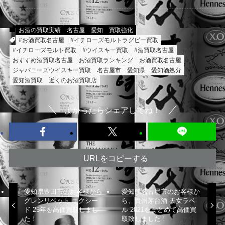
お酒の買取実績
名古屋
愛知
買取強化
#お酒買取名古屋
#イチローズモルトラグビー買取
#イチローズモルト買取
#ウイスキー買取
#酒買取名古屋
おすすめ酒買取名古屋
お酒買取ランキング
お酒買取名古屋
ジャパニーズウイスキー買取
名古屋市
愛知県
愛知酒処分
愛知酒買取
近くのお酒買取店
よかったらシェアしてね！
URLをコピーする
愛知県豊田市のお客様から
愛知県名古屋市のお客様か
グレンリベット エクシー
ら、貴州茅台酒 天女ラベ
ド 25年を高価買取しまし
ル 2021をまとめて高価買
た！
取致しました！