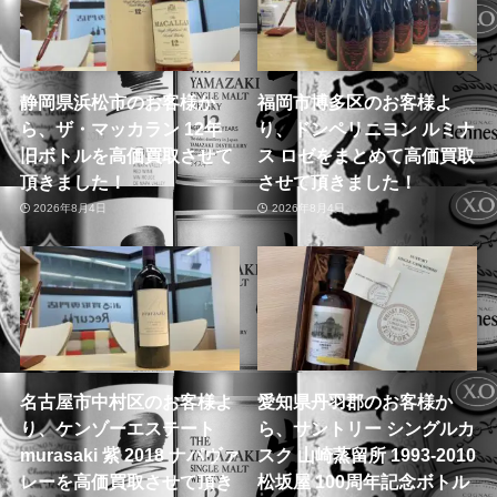
静岡県浜松市のお客様か
福岡市博多区のお客様よ
ら、ザ・マッカラン 12年
り、ドンペリニヨン ルミナ
旧ボトルを高価買取させて
ス ロゼをまとめて高価買取
頂きました！
させて頂きました！
2026年8月4日
2026年8月4日
名古屋市中村区のお客様よ
愛知県丹羽郡のお客様か
り、ケンゾーエステート
ら、サントリー シングルカ
murasaki 紫 2018 ナパヴァ
スク 山崎蒸留所 1993-2010
レーを高価買取させて頂き
松坂屋 100周年記念ボトル