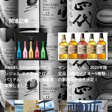
関連記事
ANGEL CHAMPAGNE エ
サントリーから、2020年限
ンジェル エクラ・クロメ
定品 山崎ウイスキー5種類
パステル・レヴリ を高価買
の新商品が発売決定！
取致しました！
2026年8月5日
2026年8月5日