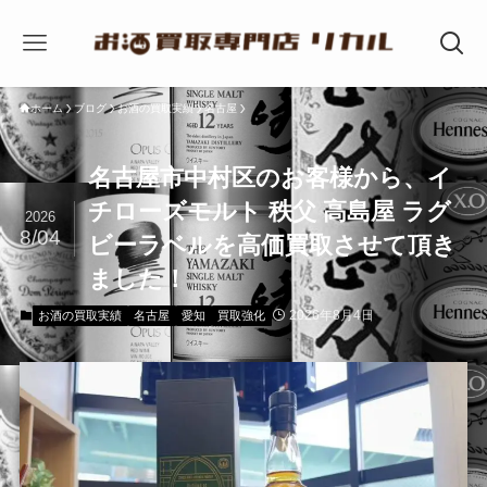
ホーム
ブログ
お酒の買取実績
名古屋
名古屋市中村区のお客様から、イ
チローズモルト 秩父 高島屋 ラグ
2026
8/04
ビーラベルを高価買取させて頂き
ました！
2026年8月4日
お酒の買取実績
名古屋
愛知
買取強化