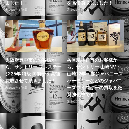
ました！
を高価買取しました！
2026年8月4日
2026年8月4日
大阪府豊中市のお客様か
兵庫県神戸市のお客様か
ら、サントリー プレステー
ら、サントリー 山崎NV・
ジ 25年 特級 向獅子を高価
山崎12年・響ジャパニーズ
買取させて頂きました！
ハーモニーなどのジャパニ
ーズウイスキーの買取を絶
2026年8月4日
賛強化中です！
2026年8月4日