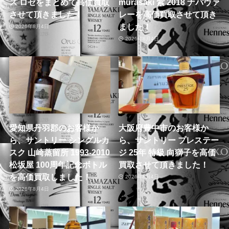
ス ロゼをまとめて高価買取
murasaki 紫 2018 ナパヴァ
させて頂きました！
レーを高価買取させて頂き
ました！
2026年8月4日
2026年8月4日
愛知県丹羽郡のお客様か
大阪府豊中市のお客様か
ら、サントリー シングルカ
ら、サントリー プレステー
スク 山崎蒸留所 1993-2010
ジ 25年 特級 向獅子を高価
松坂屋 100周年記念ボトル
買取させて頂きました！
を高価買取しました！
2026年8月4日
2026年8月4日