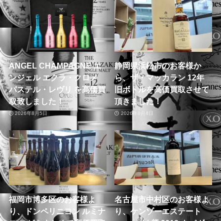
ANGEL CHAMPAGNE エ
静岡県浜松市のお客様か
ンジェル エクラ・クロメ
ら、ザ・マッカラン 12年
パステル・レヴリ を高価買
旧ボトルを高価買取させて
取致しました！
頂きました！
2026年8月5日
2026年8月4日
福岡市博多区のお客様よ
名古屋市中村区のお客様よ
り、ドンペリニヨン ルミナ
り、ケンゾーエステート