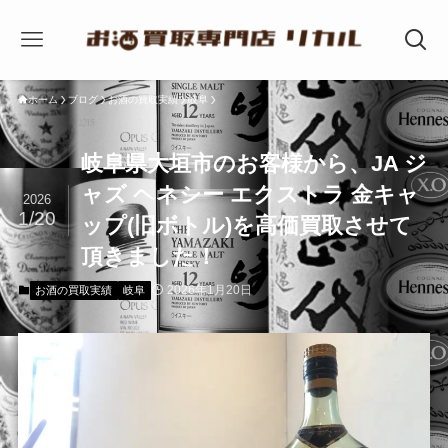
ホーム
ブログ
お酒の買取実績
岐阜
岐阜県大垣市のお客様から、JA ジ
ャズ ヘネシー エクストラ 金キャ
2026
1/20
ップ(旧ボトル)を高価買取させて
頂きました！
2026年1月20日
お酒の買取実績
岐阜