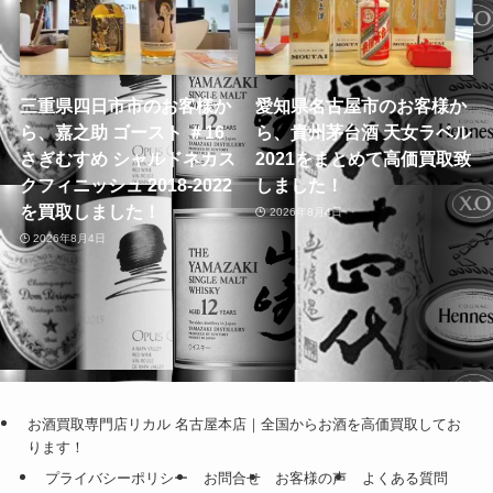
三重県四日市市のお客様か
愛知県名古屋市のお客様か
ら、嘉之助 ゴースト ＃16
ら、貴州茅台酒 天女ラベル
さぎむすめ シャルドネカス
2021をまとめて高価買取致
クフィニッシュ 2018-2022
しました！
を買取しました！
2026年8月4日
2026年8月4日
お酒買取専門店リカル 名古屋本店｜全国からお酒を高価買取してお
ります！
プライバシーポリシー
お問合せ
お客様の声
よくある質問