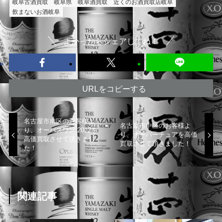
岐阜古酒買取
岐阜県
岐阜酒買取
近くのお酒買取店岐阜
飲まないお酒岐阜
よかったらシェアしてね！
URLをコピーする
名古屋市南区のお客様よ
名古屋市中区のお客様よ
り、オーパスワン 2012を
り、オーバーチュアを高価
高価買取させて頂きまし
買取させて頂きました！
た！
関連記事