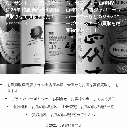
ら、サントリー プレステー
ら、サントリー 山崎NV・
ジ 25年 特級 向獅子を高価
山崎12年・響ジャパニーズ
買取させて頂きました！
ハーモニーなどのジャパニ
ーズウイスキーの買取を絶
2026年8月4日
賛強化中です！
2026年8月4日
お酒買取専門店リカル 名古屋本店｜全国からお酒を高価買取してお
ります！
プライバシーポリシー
お問合せ
お客様の声
よくある質問
会社概要
お酒の買取方法
LINE査定
お酒の買取価格一覧
買取地域
お酒の買取が初めての方へ
©
2021 お酒買取専門店