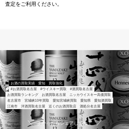
査定をご利用ください。
お酒の買取実績
愛知
買取強化
#お酒買取名古屋
#ウイスキー買取
#酒買取名古屋
お酒買取ランキング
お酒買取名古屋
ニッカウイスキー高価買取
名古屋市
宮城峡10年買取
愛知宮城峡買取
愛知県
愛知酒買取
江南市
洋酒買取名古屋
近くのお酒買取店
酒処分名古屋
よかったらシェアしてね！