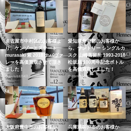
名古屋市中村区のお客様よ
愛知県丹羽郡のお客様か
り、ケンゾーエステート
ら、サントリー シングルカ
murasaki 紫 2018 ナパヴァ
スク 山崎蒸留所 1993-2010
レーを高価買取させて頂き
松坂屋 100周年記念ボトル
ました！
を高価買取しました！
2026年8月4日
2026年8月4日
大阪府豊中市のお客様か
兵庫県神戸市のお客様か