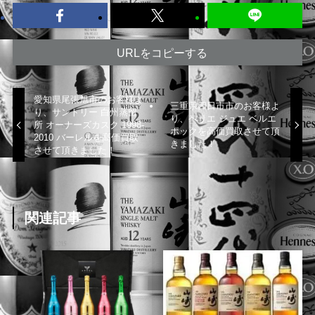
URLをコピーする
愛知県尾張旭市のお客様よ
三重県四日市市のお客様よ
り、サントリー 白州蒸留
り、ペリエ ジュエ ベルエ
所 オーナーズカスク 1998-
ポックを高価買取させて頂
2010 バーレルを高価買取
きました！
させて頂きました！
関連記事