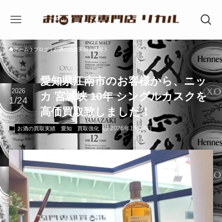
ホーム
ブログ
お酒の買取実績
愛知
愛知県江南市のお客様から、ニッ
2026
カ 宮城峡 10年 シングルカスクを
1/24
高価買取致しました！
2026年1月24日
お酒の買取実績
愛知
買取強化