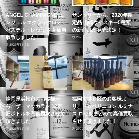
ANGEL CHAMPAGNE エ
サントリーから、2020年限
ンジェル エクラ・クロメ
定品 山崎ウイスキー5種類
パステル・レヴリ を高価買
の新商品が発売決定！
取致しました！
2026年8月5日
2026年8月5日
静岡県浜松市のお客様か
福岡市博多区のお客様よ
ら、ザ・マッカラン 12年
り、ドンペリニヨン ルミナ
旧ボトルを高価買取させて
ス ロゼをまとめて高価買取
頂きました！
させて頂きました！
2026年8月4日
2026年8月4日