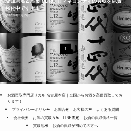
愛知県名古屋市でDRC ロマネコンティの買取を絶賛
強化中です！！
2026年4月15日
1
お酒買取専門店リカル 名古屋本店｜全国からお酒を高価買取してお
ります！
プライバシーポリシー
お問合せ
お客様の声
よくある質問
会社概要
お酒の買取方法
LINE査定
お酒の買取価格一覧
買取地域
お酒の買取が初めての方へ