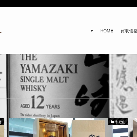
HOME
買取価
野
和歌山