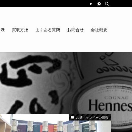
格表
買取方法
よくある質問
お問合せ
会社概要
お酒キャンペーン情報