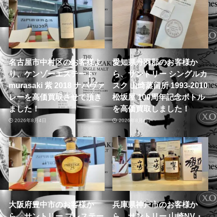
名古屋市中村区のお客様よ
愛知県丹羽郡のお客様か
り、ケンゾーエステート
ら、サントリー シングルカ
murasaki 紫 2018 ナパヴァ
スク 山崎蒸留所 1993-2010
レーを高価買取させて頂き
松坂屋 100周年記念ボトル
ました！
を高価買取しました！
2026年8月4日
2026年8月4日
大阪府豊中市のお客様か
兵庫県神戸市のお客様か
ら、サントリー プレステー
ら、サントリー 山崎NV・