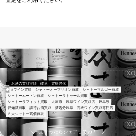
査定をご利用ください。
お酒の買取実績
岐阜
買取強化
#ワイン買取
シャトーオーブリオン買取
シャトーマルゴー買取
シャトームートン買取
シャトーラトゥール買取
シャトーラフィット買取
大垣市
岐阜ワイン買取店
岐阜県
愛知酒買取
護符お酒買取
酒処分岐阜
高級ワイン買取専門店
５大シャトー高価買取
よかったらシェアしてね！