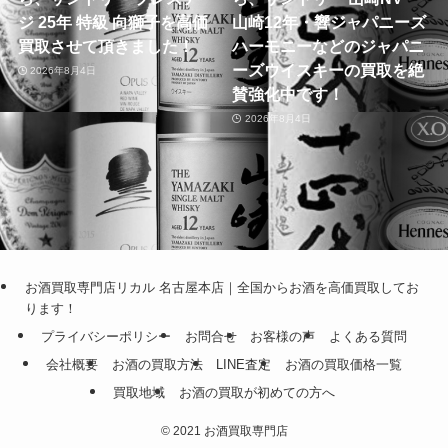
ジ 25年 特級 向獅子を高価
山崎12年・響ジャパニーズ
買取させて頂きました！
ハーモニーなどのジャパニ
ーズウイスキーの買取を絶
2026年8月4日
賛強化中です！
2026年8月4日
お酒買取専門店リカル 名古屋本店｜全国からお酒を高価買取してお
ります！
プライバシーポリシー
お問合せ
お客様の声
よくある質問
会社概要
お酒の買取方法
LINE査定
お酒の買取価格一覧
買取地域
お酒の買取が初めての方へ
©
2021 お酒買取専門店