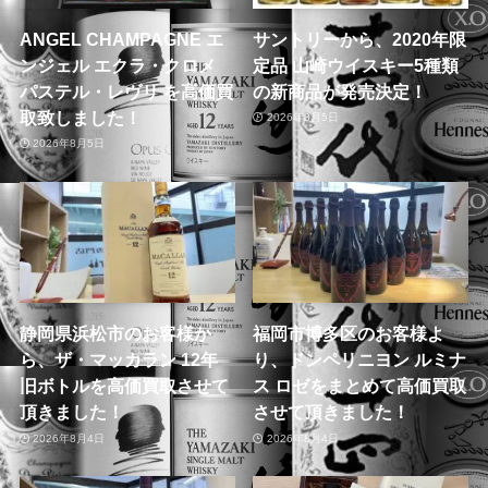
ANGEL CHAMPAGNE エ
サントリーから、2020年限
ンジェル エクラ・クロメ
定品 山崎ウイスキー5種類
パステル・レヴリ を高価買
の新商品が発売決定！
取致しました！
2026年8月5日
2026年8月5日
静岡県浜松市のお客様か
福岡市博多区のお客様よ
ら、ザ・マッカラン 12年
り、ドンペリニヨン ルミナ
旧ボトルを高価買取させて
ス ロゼをまとめて高価買取
頂きました！
させて頂きました！
2026年8月4日
2026年8月4日