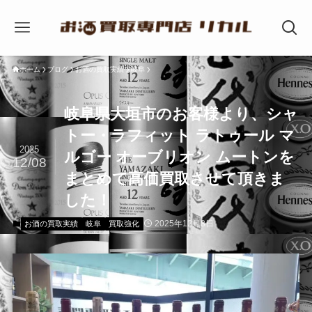
ホーム
ブログ
お酒の買取実績
岐阜
岐阜県大垣市のお客様より、シャ
トー・ラフィット ラトゥール マ
2025
ルゴー オーブリオン ムートンを
12/08
まとめて高価買取させて頂きま
した！
2025年12月8日
お酒の買取実績
岐阜
買取強化