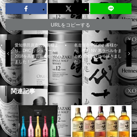
URLをコピーする
愛知県田原市のお客様よ
名古屋市中区のお客様か
り、DRC リシュブール
ら、竹鶴 NV 黒ラベルをま
2018を高価買取させて頂き
とめて買取させて頂きまし
ました！
た！
関連記事