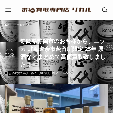
ホーム
買取強化
静岡県静岡市のお客様から、ニッ
カ 北海道余市蒸留所限定 25年 原
2025
5/12
酒などまとめて高価買取致しまし
た！
2025年5月12日
お酒の買取実績
静岡
買取強化