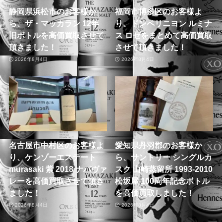
静岡県浜松市のお客様か
福岡市博多区のお客様よ
ら、ザ・マッカラン 12年
り、ドンペリニヨン ルミナ
旧ボトルを高価買取させて
ス ロゼをまとめて高価買取
頂きました！
させて頂きました！
2026年8月4日
2026年8月4日
名古屋市中村区のお客様よ
愛知県丹羽郡のお客様か
り、ケンゾーエステート
ら、サントリー シングルカ
murasaki 紫 2018 ナパヴァ
スク 山崎蒸留所 1993-2010
レーを高価買取させて頂き
松坂屋 100周年記念ボトル
ました！
を高価買取しました！
2026年8月4日
2026年8月4日