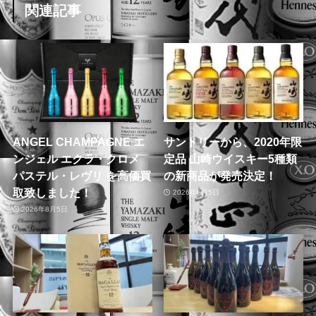
関連記事
ANGEL CHAMPAGNE エ
サントリーから、2020年限
ンジェル エクラ・クロメ
定品 山崎ウイスキー5種類
パステル・レヴリ を高価買
の新商品が発売決定！
取致しました！
2026年8月5日
2026年8月5日