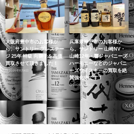
大阪府豊中市のお客様か
兵庫県神戸市のお客様か
ら、サントリー プレステー
ら、サントリー 山崎NV・
ジ 25年 特級 向獅子を高価
山崎12年・響ジャパニーズ
買取させて頂きました！
ハーモニーなどのジャパニ
ーズウイスキーの買取を絶
2026年8月4日
賛強化中です！
2026年8月4日