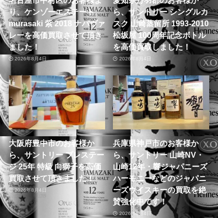
名古屋市中村区のお客様よ
愛知県丹羽郡のお客様か
り、ケンゾーエステート
ら、サントリー シングルカ
murasaki 紫 2018 ナパヴァ
スク 山崎蒸留所 1993-2010
レーを高価買取させて頂き
松坂屋 100周年記念ボトル
ました！
を高価買取しました！
2026年8月4日
2026年8月4日
大阪府豊中市のお客様か
兵庫県神戸市のお客様か
ら、サントリー プレステー
ら、サントリー 山崎NV・
ジ 25年 特級 向獅子を高価
山崎12年・響ジャパニーズ
買取させて頂きました！
ハーモニーなどのジャパニ
ーズウイスキーの買取を絶
2026年8月4日
賛強化中です！
2026年8月4日