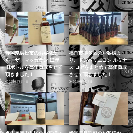
2026年8月5日
静岡県浜松市のお客様か
福岡市博多区のお客様よ
ら、ザ・マッカラン 12年
り、ドンペリニヨン ルミナ
旧ボトルを高価買取させて
ス ロゼをまとめて高価買取
頂きました！
させて頂きました！
2026年8月4日
2026年8月4日