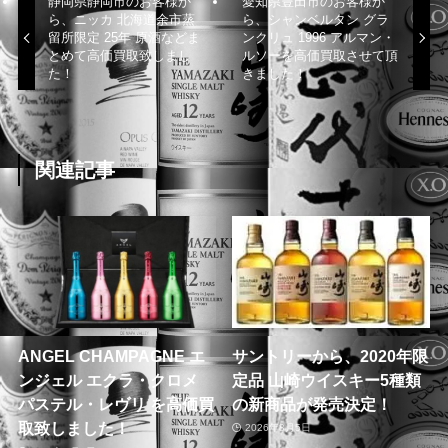
静岡県静岡市のお客様か
愛知県豊田市のお客様か
ら、ニッカ 北海道余市蒸
ら、シャンベルタン グラ
留所限定 25年 原酒などま
ンクリュ 1996 アルマン・
とめて高価買取致しまし
ルソーを高価買取させて頂
た！
きました！
関連記事
ANGEL CHAMPAGNE エ
サントリーから、2020年限
ンジェル エクラ・クロメ
定品 山崎ウイスキー5種類
パステル・レヴリ を高価買
の新商品が発売決定！
取致しました！
2026年8月5日