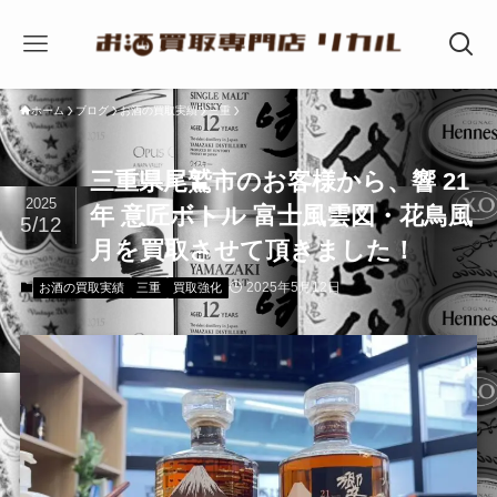
ホーム
ブログ
お酒の買取実績
三重
三重県尾鷲市のお客様から、響 21
2025
年 意匠ボトル 富士風雲図・花鳥風
5/12
月を買取させて頂きました！
2025年5月12日
お酒の買取実績
三重
買取強化