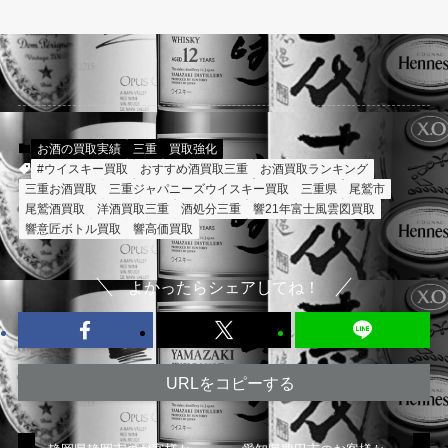
お酒の買取実績
三重
買取強化
#ウイスキー買取
おすすめ酒買取三重
お酒買取ランキング
三重お酒買取
三重ジャパニーズウイスキー買取
三重県
尾鷲市
尾鷲酒買取
洋酒買取三重
酒処分三重
響21年富士風雲図買取
響意匠ボトル買取
響高価買取
よかったらシェアしてね！
URLをコピーする