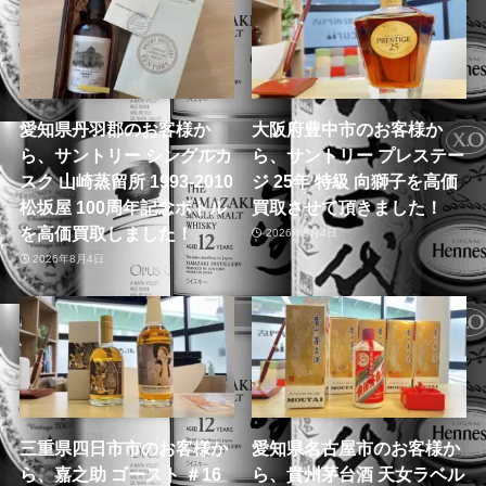
愛知県丹羽郡のお客様か
大阪府豊中市のお客様か
ら、サントリー シングルカ
ら、サントリー プレステー
スク 山崎蒸留所 1993-2010
ジ 25年 特級 向獅子を高価
松坂屋 100周年記念ボトル
買取させて頂きました！
を高価買取しました！
2026年8月4日
2026年8月4日
三重県四日市市のお客様か
愛知県名古屋市のお客様か
ら、嘉之助 ゴースト ＃16
ら、貴州茅台酒 天女ラベル