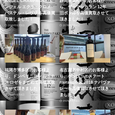
ANGEL CHAMPAGNE エ
静岡県浜松市のお客様か
ンジェル エクラ・クロメ
ら、ザ・マッカラン 12年
パステル・レヴリ を高価買
旧ボトルを高価買取させて
取致しました！
頂きました！
2026年8月5日
2026年8月4日
福岡市博多区のお客様よ
名古屋市中村区のお客様よ
り、ドンペリニヨン ルミナ
り、ケンゾーエステート
ス ロゼをまとめて高価買取
murasaki 紫 2018 ナパヴァ
させて頂きました！
レーを高価買取させて頂き
ました！
2026年8月4日
2026年8月4日