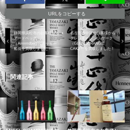
URLをコピーする
静岡県浜松市のお客様から
名古屋市中区のお客様から
アードベッグ
グレンモーレンジ ケーク
（Arrrrrrrdbeg!）ミッキー
（GLENMORANGIE
船長を買取しました！
CAKE）を買取しました！
関連記事