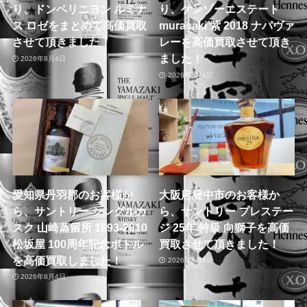
り、ドンペリニヨン ルミナ
り、ケンゾーエステート
ス ロゼをまとめて高価買取
murasaki 紫 2018 ナパヴァ
させて頂きました！
レーを高価買取させて頂き
ました！
2026年8月4日
2026年8月4日
愛知県丹羽郡のお客様か
大阪府豊中市のお客様か
ら、サントリー シングルカ
ら、サントリー プレステー
スク 山崎蒸留所 1993-2010
ジ 25年 特級 向獅子を高価
松坂屋 100周年記念ボトル
買取させて頂きました！
を高価買取しました！
2026年8月4日
2026年8月4日