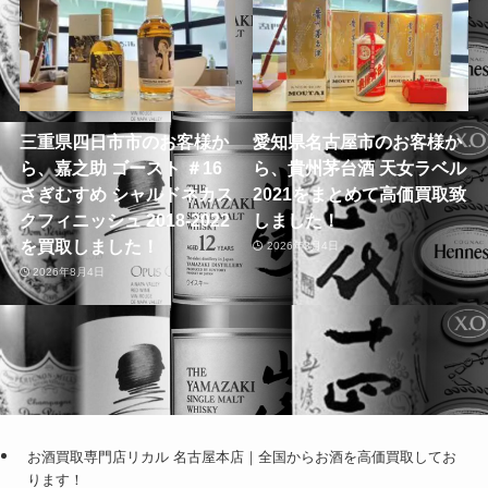
三重県四日市市のお客様か
愛知県名古屋市のお客様か
ら、嘉之助 ゴースト ＃16
ら、貴州茅台酒 天女ラベル
さぎむすめ シャルドネカス
2021をまとめて高価買取致
クフィニッシュ 2018-2022
しました！
を買取しました！
2026年8月4日
2026年8月4日
お酒買取専門店リカル 名古屋本店｜全国からお酒を高価買取してお
ります！