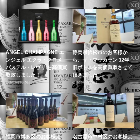
ANGEL CHAMPAGNE エ
静岡県浜松市のお客様か
ンジェル エクラ・クロメ
ら、ザ・マッカラン 12年
パステル・レヴリ を高価買
旧ボトルを高価買取させて
取致しました！
頂きました！
2026年8月5日
2026年8月4日
福岡市博多区のお客様よ
名古屋市中村区のお客様よ