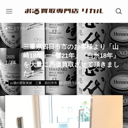
ホーム
ブログ
お酒の買取実績
三重
三重県四日市市のお客様より「山
崎18年」「響21年」「白州18年」
2025
1/14
を大量に高価買取させて頂きまし
た！
2025年1月14日
お酒の買取実績
三重
四日市市