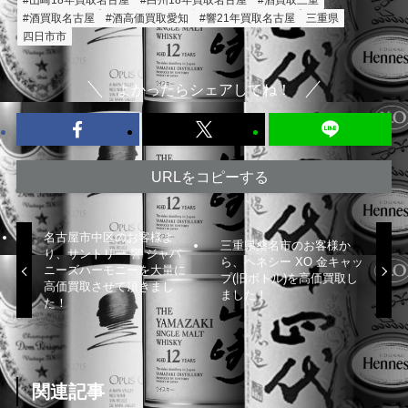
#山崎18年買取名古屋
#白州18年買取名古屋
#酒買取三重
#酒買取名古屋
#酒高価買取愛知
#響21年買取名古屋
三重県
四日市市
よかったらシェアしてね！
URLをコピーする
名古屋市中区のお客様よ
三重県桑名市のお客様か
り、サントリー 響 ジャパ
ら、ヘネシー XO 金キャッ
ニーズハーモニーを大量に
プ(旧ボトル)を高価買取し
高価買取させて頂きまし
ました！
た！
関連記事