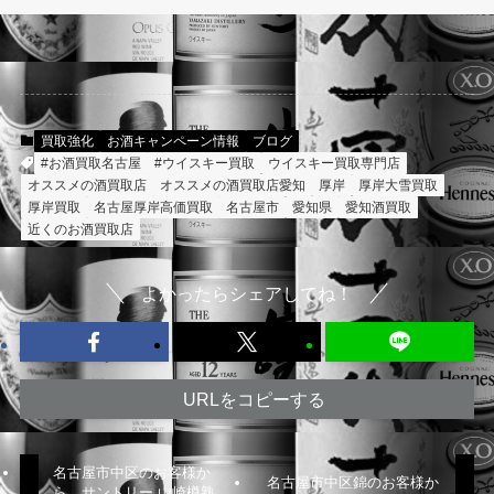
買取強化
お酒キャンペーン情報
ブログ
#お酒買取名古屋
#ウイスキー買取
ウイスキー買取専門店
オススメの酒買取店
オススメの酒買取店愛知
厚岸
厚岸大雪買取
厚岸買取
名古屋厚岸高価買取
名古屋市
愛知県
愛知酒買取
近くのお酒買取店
よかったらシェアしてね！
URLをコピーする
名古屋市中区のお客様か
名古屋市中区錦のお客様か
ら、サントリー 山崎樽熟