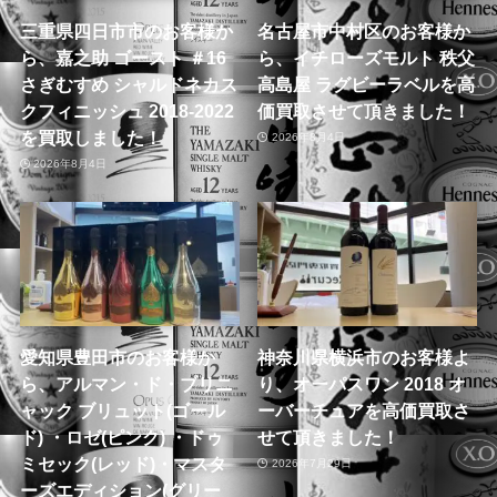
三重県四日市市のお客様か
名古屋市中村区のお客様か
ら、嘉之助 ゴースト ＃16
ら、イチローズモルト 秩父
さぎむすめ シャルドネカス
高島屋 ラグビーラベルを高
クフィニッシュ 2018-2022
価買取させて頂きました！
を買取しました！
2026年8月4日
2026年8月4日
愛知県豊田市のお客様か
神奈川県横浜市のお客様よ
ら、アルマン・ド・ブリニ
り、オーパスワン 2018 オ
ャック ブリュット(ゴール
ーバーチュアを高価買取さ
ド) ・ロゼ(ピンク) ・ドゥ
せて頂きました！
ミセック(レッド)・マスタ
2026年7月29日
ーズエディション(グリー