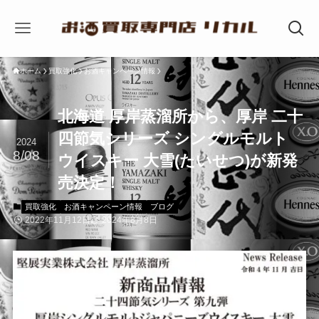
ホーム
買取強化
お酒キャンペーン情報
北海道 厚岸蒸溜所から、厚岸 二十
四節気シリーズ シングルモルト
2024
8/08
ウイスキー 大雪(たいせつ)が新発
売決定！
買取強化
お酒キャンペーン情報
ブログ
2022年11月12日
2024年8月8日