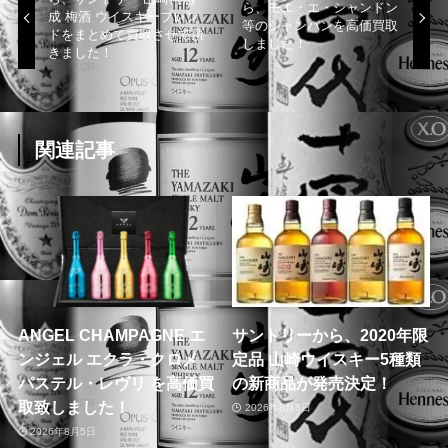
ら、モエ・エ・シャンドン
成 梅酒 ウイスキーブレン
等のシャンパンを高価買取
ドをまとめて買取させて頂
しました！
きました！
関連記事
ANGEL CHAMPAGNE エ
サントリーから、2020年限
ンジェル エクラ・クロメ
定品 山崎ウイスキー5種類
パステル・レヴリ を高価買
の新商品が発売決定！
取致しました！
2026年8月5日
2026年8月5日