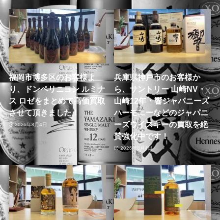
福岡市博多区のお客様よ
兵庫県神戸市のお客様か
り、ドンペリニヨン ルミナ
ら、サントリー 山崎NV・
ス ロゼをまとめて高価買取
山崎12年・響ジャパニーズ
させて頂きました！
ハーモニーなどのジャパニ
ーズウイスキーの買取を絶
2026年8月4日
賛強化中です！
2026年8月4日