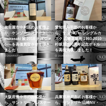
名古屋市中村区のお客様よ
愛知県丹羽郡のお客様か
り、ケンゾーエステート
ら、サントリー シングルカ
murasaki 紫 2018 ナパヴァ
スク 山崎蒸留所 1993-2010
レーを高価買取させて頂き
松坂屋 100周年記念ボトル
ました！
を高価買取しました！
2026年8月4日
2026年8月4日
大阪府豊中市のお客様か
兵庫県神戸市のお客様か
ら、サントリー プレステー
ら、サントリー 山崎NV・