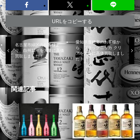
URLをコピーする
愛知県豊橋市のお客様か
名古屋市緑区のお客様よ
ら、ブラックニッカ クリ
り、白州12年を大量に高価
アを大量に高価買取しまし
買取しました！
た！
関連記事