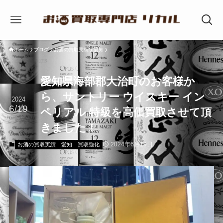
ホーム
ブログ
お酒の買取実績
愛知
愛知県海部郡大治町のお客様か
ら、サントリー ウイスキー イン
2024
6/19
ペリアル 特級を高価買取させて頂
きました！
2024年6月19日
お酒の買取実績
愛知
買取強化