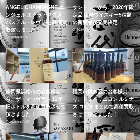
ANGEL CHAMPAGNE エ
サントリーから、2020年限
ンジェル エクラ・クロメ
定品 山崎ウイスキー5種類
パステル・レヴリ を高価買
の新商品が発売決定！
取致しました！
2026年8月5日
2026年8月5日
静岡県浜松市のお客様か
福岡市博多区のお客様よ
ら、ザ・マッカラン 12年
り、ドンペリニヨン ルミナ
旧ボトルを高価買取させて
ス ロゼをまとめて高価買取
頂きました！
させて頂きました！
2026年8月4日
2026年8月4日