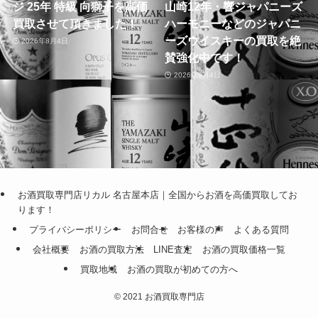
ジ 25年 特級 向獅子を高価
山崎12年・響ジャパニーズ
買取させて頂きました！
ハーモニーなどのジャパニ
ーズウイスキーの買取を絶
2026年8月4日
賛強化中です！
2026年8月4日
お酒買取専門店リカル 名古屋本店｜全国からお酒を高価買取してお
ります！
プライバシーポリシー
お問合せ
お客様の声
よくある質問
会社概要
お酒の買取方法
LINE査定
お酒の買取価格一覧
買取地域
お酒の買取が初めての方へ
©
2021 お酒買取専門店