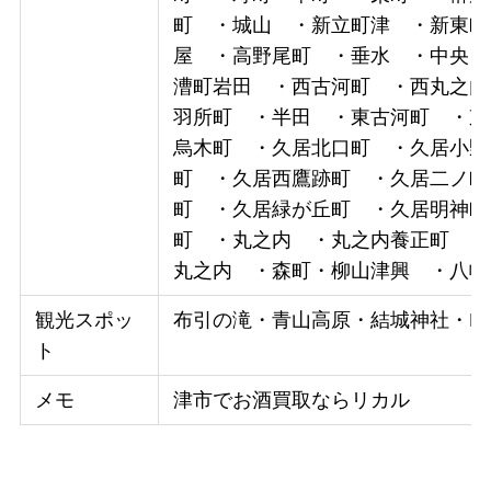
町 ・城山 ・新立町津 ・新東
屋 ・高野尾町 ・垂水 ・中央 
漕町岩田 ・西古河町 ・西丸之内
羽所町 ・半田 ・東古河町 ・
烏木町 ・久居北口町 ・久居小野
町 ・久居西鷹跡町 ・久居二ノ町
町 ・久居緑が丘町 ・久居明神
町 ・丸之内 ・丸之内養正町 ・
丸之内 ・森町・柳山津興 ・八幡
観光スポッ
布引の滝・青山高原・結城神社・Mi
ト
メモ
津市でお酒買取ならリカル