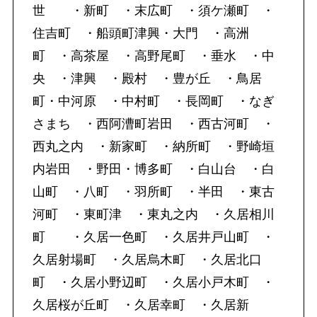
世 ・新町 ・末広町 ・須ケ瀬町 ・
住吉町 ・船頭町津興・大門 ・高洲
町 ・高茶屋 ・高野尾町 ・垂水 ・中
央 ・津興 ・殿村 ・豊が丘 ・鳥居
町・中河原 ・中村町 ・長岡町 ・なぎ
さまち ・西阿漕町岩田 ・西古河町 ・
西丸之内 ・新家町 ・納所町 ・野崎垣
内岩田 ・野田・博多町 ・白山台 ・白
山町 ・八町 ・羽所町 ・半田 ・東古
河町 ・東町津 ・東丸之内 ・久居相川
町 ・久居一色町 ・久居井戸山町 ・
久居射場町 ・久居烏木町 ・久居北口
町 ・久居小野辺町 ・久居小戸木町 ・
久居桜が丘町 ・久居幸町 ・久居新