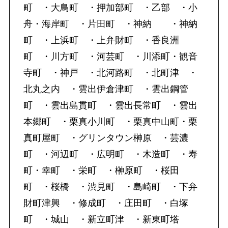
町 ・大鳥町 ・押加部町 ・乙部 ・小
舟・海岸町 ・片田町 ・神納 ・神納
町 ・上浜町 ・上弁財町 ・香良洲
町 ・川方町 ・河芸町 ・川添町・観音
寺町 ・神戸 ・北河路町 ・北町津 ・
北丸之内 ・雲出伊倉津町 ・雲出鋼管
町 ・雲出島貫町 ・雲出長常町 ・雲出
本郷町 ・栗真小川町 ・栗真中山町・栗
真町屋町 ・グリンタウン榊原 ・芸濃
町 ・河辺町 ・広明町 ・木造町 ・寿
町・幸町 ・栄町 ・榊原町 ・桜田
町 ・桜橋 ・渋見町 ・島崎町 ・下弁
財町津興 ・修成町 ・庄田町 ・白塚
町 ・城山 ・新立町津 ・新東町塔