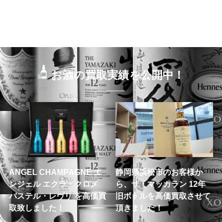
お酒の買取実績を公開中！
ANGEL CHAMPAGNE エ
静岡県浜松市のお客様か
ンジェル エクラ・クロメ
ら、ザ・マッカラン 12年
パステル・レヴリ を高価買
旧ボトルを高価買取させて
取致しました！
頂きました！