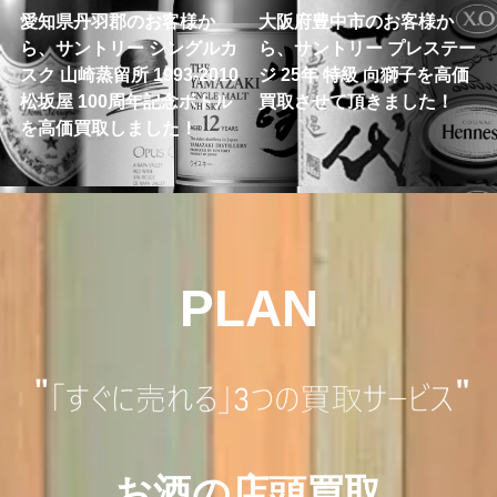
愛知県丹羽郡のお客様か
大阪府豊中市のお客様か
ら、サントリー シングルカ
ら、サントリー プレステー
スク 山崎蒸留所 1993-2010
ジ 25年 特級 向獅子を高価
松坂屋 100周年記念ボトル
買取させて頂きました！
を高価買取しました！
PLAN
お酒の店頭買取