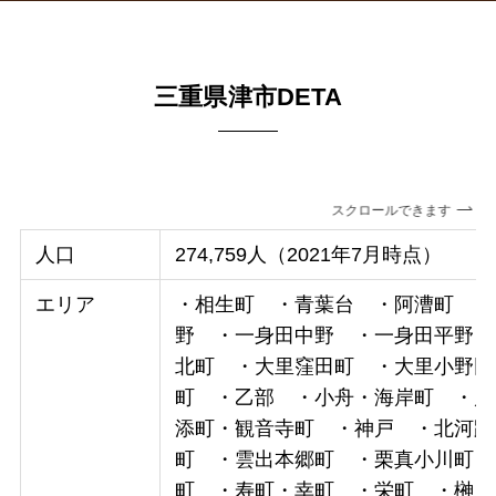
三重県津市DETA
スクロールできます
人口
274,759人（2021年7月時点）
エリア
・相生町 ・青葉台 ・阿漕町 ・
野 ・一身田中野 ・一身田平野 
北町 ・大里窪田町 ・大里小野田
町 ・乙部 ・小舟・海岸町 ・
添町・観音寺町 ・神戸 ・北河路
町 ・雲出本郷町 ・栗真小川町 
町 ・寿町・幸町 ・栄町 ・榊原