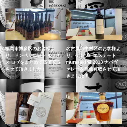
福岡市博多区のお客様よ
名古屋市中村区のお客様よ
り、ドンペリニヨン ルミナ
り、ケンゾーエステート
ス ロゼをまとめて高価買取
murasaki 紫 2018 ナパヴ
させて頂きました！
ァレーを高価買取させて頂
きました！