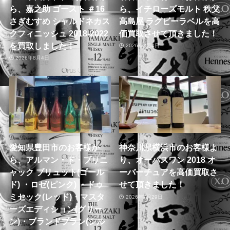
ら、嘉之助 ゴースト ＃16
ら、イチローズモルト 秩父
さぎむすめ シャルドネカス
高島屋 ラグビーラベルを高
クフィニッシュ 2018-2022
価買取させて頂きました！
を買取しました！
2026年8月4日
2026年8月4日
愛知県豊田市のお客様か
神奈川県横浜市のお客様よ
ら、アルマン・ド・ブリニ
り、オーパスワン 2018 オ
ャック ブリュット(ゴール
ーバーチュアを高価買取さ
ド) ・ロゼ(ピンク) ・ドゥ
せて頂きました！
ミセック(レッド)・マスタ
2026年7月29日
ーズエディション(グリー
ン)・ブランドブラン(シル