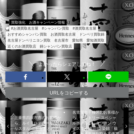
買取強化
お酒キャンペーン情報
#お酒買取名古屋
#シャンパン買取
#酒買取名古屋
おすすめシャンパン買取
お酒買取名古屋
ドンペリ買取錦
名古屋ドンペリニヨン買取
名古屋市
愛知県
愛知酒買取
近くのお酒買取店
錦シャンパン買取店
よかったらシェアしてね！
URLをコピーする
名古屋市千種区のお客様か
三重県四日市市のお客様か
ら、サントリー スペシャ
ら、ルイ・ロデレール ク
ルボトルコレクション ウ
リスタル ロゼをまとめて
イスキー 有田焼 染錦「福
お買取させて頂きました！
寿」文乳首徳利瓶を高価買