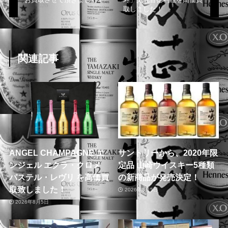
取しました！
関連記事
ANGEL CHAMPAGNE エ
サントリーから、2020年限
ンジェル エクラ・クロメ
定品 山崎ウイスキー5種類
パステル・レヴリ を高価買
の新商品が発売決定！
取致しました！
2026年8月5日
2026年8月5日