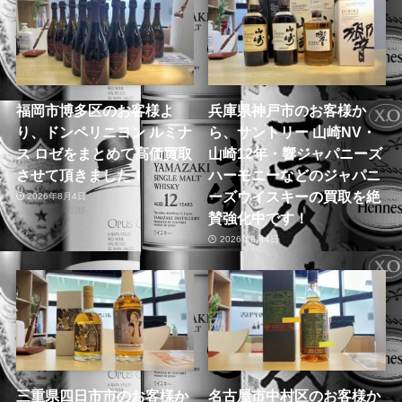
福岡市博多区のお客様よ
兵庫県神戸市のお客様か
り、ドンペリニヨン ルミナ
ら、サントリー 山崎NV・
ス ロゼをまとめて高価買取
山崎12年・響ジャパニーズ
させて頂きました！
ハーモニーなどのジャパニ
ーズウイスキーの買取を絶
2026年8月4日
賛強化中です！
2026年8月4日
三重県四日市市のお客様か
名古屋市中村区のお客様か